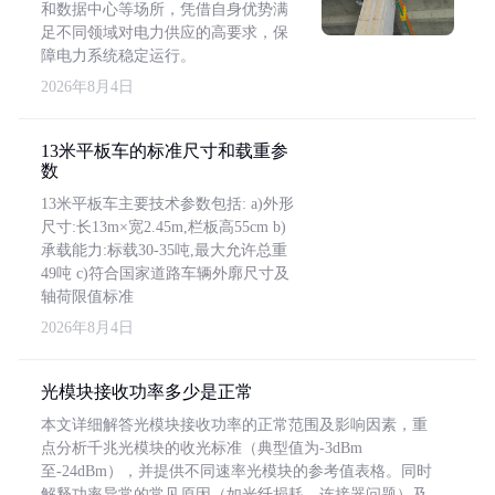
和数据中心等场所，凭借自身优势满
足不同领域对电力供应的高要求，保
障电力系统稳定运行。
2026年8月4日
13米平板车的标准尺寸和载重参
数
13米平板车主要技术参数包括: a)外形
尺寸:长13m×宽2.45m,栏板高55cm b)
承载能力:标载30-35吨,最大允许总重
49吨 c)符合国家道路车辆外廓尺寸及
轴荷限值标准
2026年8月4日
光模块接收功率多少是正常
本文详细解答光模块接收功率的正常范围及影响因素，重
点分析千兆光模块的收光标准（典型值为-3dBm
至-24dBm），并提供不同速率光模块的参考值表格。同时
解释功率异常的常见原因（如光纤损耗、连接器问题）及