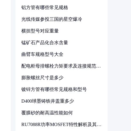
铝方管有哪些常见规格
光线传媒参投三国的星空爆冷
横担型号对应重量
锰矿石产品化合水含量
曲臂车规格型号大全
配电柜母排螺栓力矩要求及连接规范详
解
膨胀螺丝尺寸是多少
镀锌方管有哪些常见规格和型号
D400球墨铸铁井盖重多少
覆膜砂的耐高温性能如何
RU7088R功率MOSFET特性解析及其在
可调电源设计中的实践