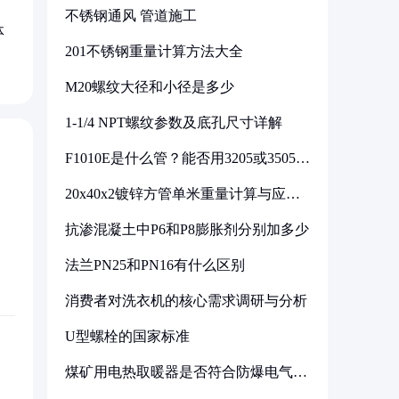
不锈钢通风 管道施工
体
201不锈钢重量计算方法大全
M20螺纹大径和小径是多少
1-1/4 NPT螺纹参数及底孔尺寸详解
F1010E是什么管？能否用3205或3505代
换
20x40x2镀锌方管单米重量计算与应用
分析
抗渗混凝土中P6和P8膨胀剂分别加多少
法兰PN25和PN16有什么区别
消费者对洗衣机的核心需求调研与分析
U型螺栓的国家标准
煤矿用电热取暖器是否符合防爆电气设
备标准