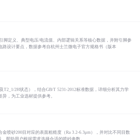
括各引脚定义、典型电压/电流值、内部逻辑关系等核心数据，并附引脚参
电路设计要点，数据参考自杭州士兰微电子官方规格书（版本
_1/2H状态），结合GB/T 5231-2012标准数据，详细分析其力学
差异，为工业选材提供参考。
砂200目对应的表面粗糙度（Ra 3.2-6.3μm），并对比不同目数
业实践，帮助用户根据需求选择合适的喷砂参数。