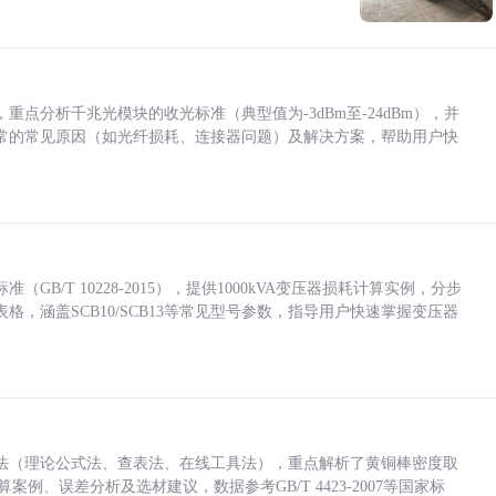
点分析千兆光模块的收光标准（典型值为-3dBm至-24dBm），并
常的常见原因（如光纤损耗、连接器问题）及解决方案，帮助用户快
/T 10228-2015），提供1000kVA变压器损耗计算实例，分步
，涵盖SCB10/SCB13等常见型号参数，指导用户快速掌握变压器
法（理论公式法、查表法、在线工具法），重点解析了黄铜棒密度取
计算案例、误差分析及选材建议，数据参考GB/T 4423-2007等国家标