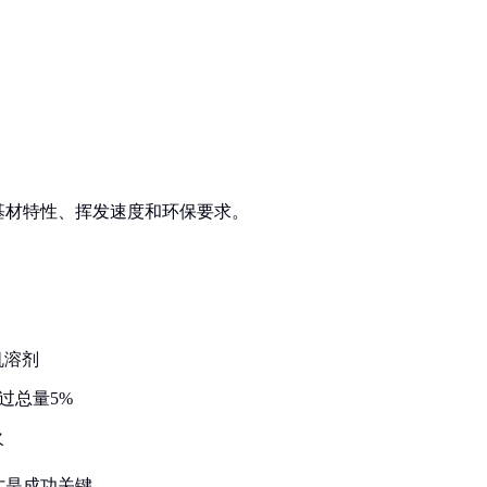
基材特性、挥发速度和环保要求。
机溶剂
过总量5%
火
才是成功关键。