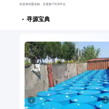
欢迎来到爱采购，百度旗下B2B平台
寻源宝典
‹
›