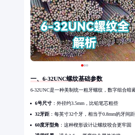
一、6-32UNC螺纹基础参数
6-32UNC是一种美制统一粗牙螺纹，数字组合暗
6号尺寸
：外径约3.5mm，比铅笔芯粗些
32牙距
：每英寸32个牙，相当于0.8mm的牙间距
60度牙型角
：这种楔形设计让螺纹咬合更牢固