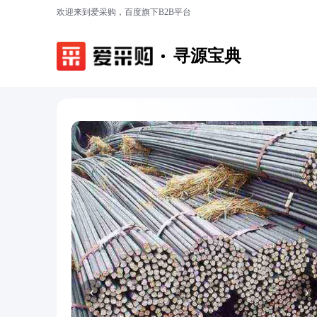
欢迎来到爱采购，百度旗下B2B平台
寻源宝典
‹
›