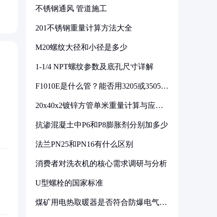
不锈钢通风 管道施工
201不锈钢重量计算方法大全
M20螺纹大径和小径是多少
1-1/4 NPT螺纹参数及底孔尺寸详解
F1010E是什么管？能否用3205或3505代
换
20x40x2镀锌方管单米重量计算与应用
分析
抗渗混凝土中P6和P8膨胀剂分别加多少
法兰PN25和PN16有什么区别
消费者对洗衣机的核心需求调研与分析
U型螺栓的国家标准
煤矿用电热取暖器是否符合防爆电气设
备标准