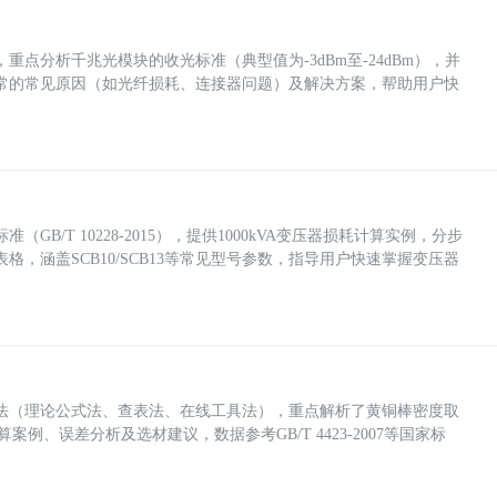
点分析千兆光模块的收光标准（典型值为-3dBm至-24dBm），并
常的常见原因（如光纤损耗、连接器问题）及解决方案，帮助用户快
/T 10228-2015），提供1000kVA变压器损耗计算实例，分步
，涵盖SCB10/SCB13等常见型号参数，指导用户快速掌握变压器
法（理论公式法、查表法、在线工具法），重点解析了黄铜棒密度取
计算案例、误差分析及选材建议，数据参考GB/T 4423-2007等国家标