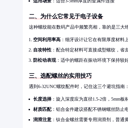
适用场景
：适合3-5mm厚度的金属件连接
二、为什么它常见于电子设备
这种螺纹能在数码产品中频繁亮相，靠的是三大
空间利用率高
：细牙设计让它在有限厚度材料
自攻特性
：配合特定材料可直接成型螺纹，省
防松动表现
：适中的螺距在振动环境下保持较
三、选配螺丝的实用技巧
遇到6-32UNC螺纹配件时，记住这三个避坑指南
长度选择
：旋入深度应为直径1.5-2倍，5mm板
材质匹配
：铝合金件建议搭配不锈钢螺丝防止
润滑注意
：钛合金螺丝需要专用润滑剂，普通