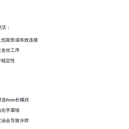
绝活：
上也能形成有效连接
去攻丝工序
好稳定性
：
材选8mm长螺丝
电化学腐蚀
黄油会导致冷焊