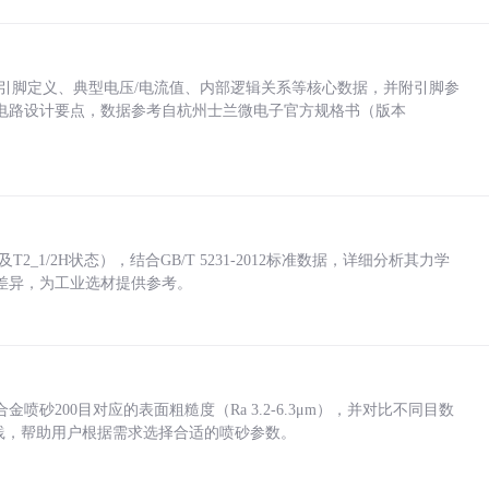
括各引脚定义、典型电压/电流值、内部逻辑关系等核心数据，并附引脚参
电路设计要点，数据参考自杭州士兰微电子官方规格书（版本
_1/2H状态），结合GB/T 5231-2012标准数据，详细分析其力学
差异，为工业选材提供参考。
砂200目对应的表面粗糙度（Ra 3.2-6.3μm），并对比不同目数
业实践，帮助用户根据需求选择合适的喷砂参数。