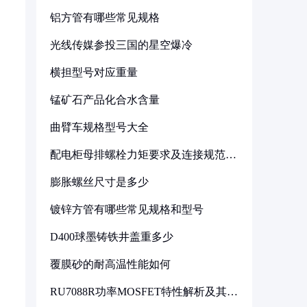
铝方管有哪些常见规格
光线传媒参投三国的星空爆冷
横担型号对应重量
锰矿石产品化合水含量
曲臂车规格型号大全
配电柜母排螺栓力矩要求及连接规范详
解
膨胀螺丝尺寸是多少
镀锌方管有哪些常见规格和型号
D400球墨铸铁井盖重多少
覆膜砂的耐高温性能如何
RU7088R功率MOSFET特性解析及其在
可调电源设计中的实践