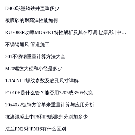
D400球墨铸铁井盖重多少
覆膜砂的耐高温性能如何
RU7088R功率MOSFET特性解析及其在可调电源设计中的
实践
不锈钢通风 管道施工
201不锈钢重量计算方法大全
M20螺纹大径和小径是多少
1-1/4 NPT螺纹参数及底孔尺寸详解
F1010E是什么管？能否用3205或3505代换
20x40x2镀锌方管单米重量计算与应用分析
抗渗混凝土中P6和P8膨胀剂分别加多少
法兰PN25和PN16有什么区别