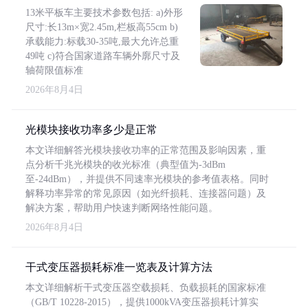
13米平板车主要技术参数包括: a)外形
尺寸:长13m×宽2.45m,栏板高55cm b)
承载能力:标载30-35吨,最大允许总重
49吨 c)符合国家道路车辆外廓尺寸及
轴荷限值标准
2026年8月4日
光模块接收功率多少是正常
本文详细解答光模块接收功率的正常范围及影响因素，重
点分析千兆光模块的收光标准（典型值为-3dBm
至-24dBm），并提供不同速率光模块的参考值表格。同时
解释功率异常的常见原因（如光纤损耗、连接器问题）及
解决方案，帮助用户快速判断网络性能问题。
2026年8月4日
干式变压器损耗标准一览表及计算方法
本文详细解析干式变压器空载损耗、负载损耗的国家标准
（GB/T 10228-2015），提供1000kVA变压器损耗计算实