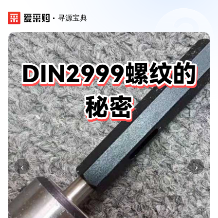
寻源宝典
‹
›