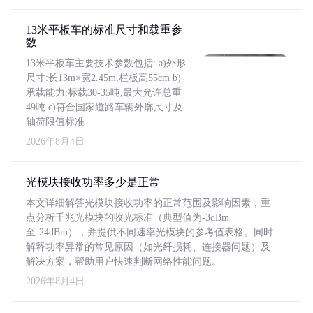
13米平板车的标准尺寸和载重参
数
13米平板车主要技术参数包括: a)外形
尺寸:长13m×宽2.45m,栏板高55cm b)
承载能力:标载30-35吨,最大允许总重
49吨 c)符合国家道路车辆外廓尺寸及
轴荷限值标准
2026年8月4日
光模块接收功率多少是正常
本文详细解答光模块接收功率的正常范围及影响因素，重
点分析千兆光模块的收光标准（典型值为-3dBm
至-24dBm），并提供不同速率光模块的参考值表格。同时
解释功率异常的常见原因（如光纤损耗、连接器问题）及
解决方案，帮助用户快速判断网络性能问题。
2026年8月4日