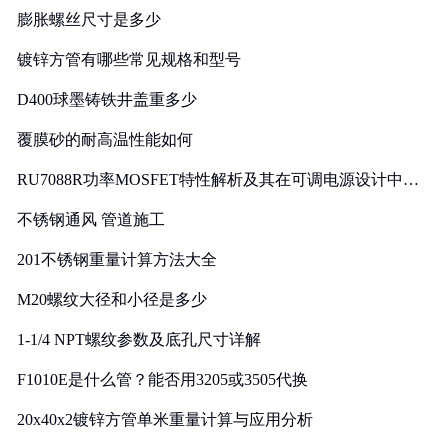
膨胀螺丝尺寸是多少
镀锌方管有哪些常见规格和型号
D400球墨铸铁井盖重多少
覆膜砂的耐高温性能如何
RU7088R功率MOSFET特性解析及其在可调电源设计中的
实践
不锈钢通风 管道施工
201不锈钢重量计算方法大全
M20螺纹大径和小径是多少
1-1/4 NPT螺纹参数及底孔尺寸详解
F1010E是什么管？能否用3205或3505代换
20x40x2镀锌方管单米重量计算与应用分析