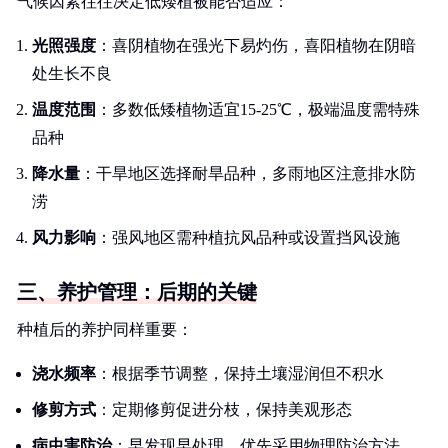
气候因素往往决定低矮植被能否适应：
光照强度
：喜阴植物在强光下易灼伤，喜阳植物在阴暗
处生长不良
温度范围
：多数低矮植物适宜15-25℃，极端温度需特殊
品种
降水量
：干旱地区选择耐旱品种，多雨地区注意排水防
涝
风力影响
：强风地区需种植抗风品种或设置挡风设施
三、养护管理：后期的关键
种植后的养护同样重要：
浇水频率
：根据季节调整，保持土壤湿润但不积水
修剪方式
：定期修剪促进分枝，保持美观形态
病虫害防治
：早发现早处理，优先采用物理防治方法