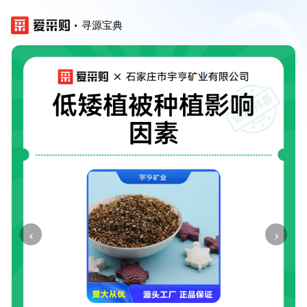
寻源宝典
‹
›