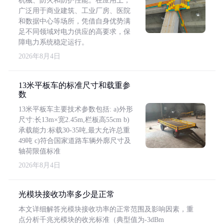
机械、防火和防护性能。在应用上，
广泛用于商业建筑、工业厂房、医院
和数据中心等场所，凭借自身优势满
足不同领域对电力供应的高要求，保
障电力系统稳定运行。
2026年8月4日
13米平板车的标准尺寸和载重参
数
13米平板车主要技术参数包括: a)外形
尺寸:长13m×宽2.45m,栏板高55cm b)
承载能力:标载30-35吨,最大允许总重
49吨 c)符合国家道路车辆外廓尺寸及
轴荷限值标准
2026年8月4日
光模块接收功率多少是正常
本文详细解答光模块接收功率的正常范围及影响因素，重
点分析千兆光模块的收光标准（典型值为-3dBm