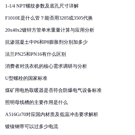
1-1/4 NPT螺纹参数及底孔尺寸详解
F1010E是什么管？能否用3205或3505代换
20x40x2镀锌方管单米重量计算与应用分析
抗渗混凝土中P6和P8膨胀剂分别加多少
法兰PN25和PN16有什么区别
消费者对洗衣机的核心需求调研与分析
U型螺栓的国家标准
煤矿用电热取暖器是否符合防爆电气设备标准
照明母线槽的主要作用是什么
A516Gr70对应国内材质及低温冲击要求解析
镀镍钢带可以过多少电流