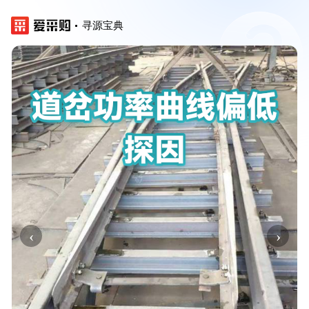
寻源宝典
‹
›