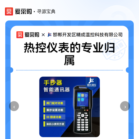
寻源宝典
‹
›