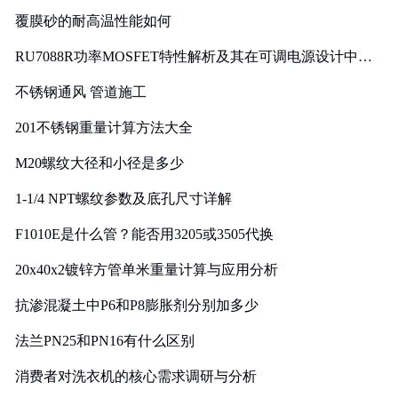
覆膜砂的耐高温性能如何
RU7088R功率MOSFET特性解析及其在可调电源设计中的
实践
不锈钢通风 管道施工
201不锈钢重量计算方法大全
M20螺纹大径和小径是多少
1-1/4 NPT螺纹参数及底孔尺寸详解
F1010E是什么管？能否用3205或3505代换
20x40x2镀锌方管单米重量计算与应用分析
抗渗混凝土中P6和P8膨胀剂分别加多少
法兰PN25和PN16有什么区别
消费者对洗衣机的核心需求调研与分析