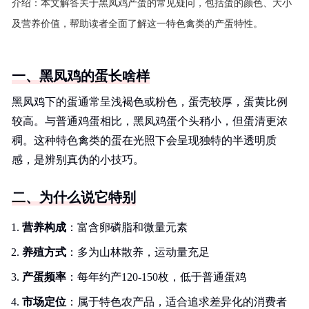
介绍：
本文解答关于黑凤鸡产蛋的常见疑问，包括蛋的颜色、大小
及营养价值，帮助读者全面了解这一特色禽类的产蛋特性。
一、黑凤鸡的蛋长啥样
黑凤鸡下的蛋通常呈浅褐色或粉色，蛋壳较厚，蛋黄比例
较高。与普通鸡蛋相比，黑凤鸡蛋个头稍小，但蛋清更浓
稠。这种特色禽类的蛋在光照下会呈现独特的半透明质
感，是辨别真伪的小技巧。
二、为什么说它特别
营养构成
：富含卵磷脂和微量元素
养殖方式
：多为山林散养，运动量充足
产蛋频率
：每年约产120-150枚，低于普通蛋鸡
市场定位
：属于特色农产品，适合追求差异化的消费者