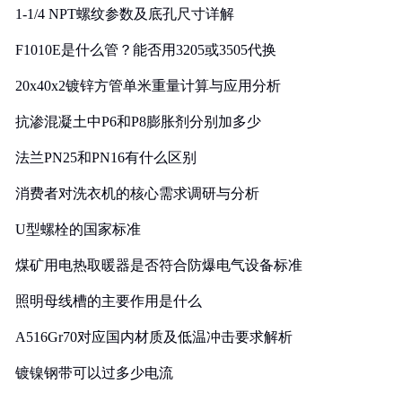
1-1/4 NPT螺纹参数及底孔尺寸详解
F1010E是什么管？能否用3205或3505代换
20x40x2镀锌方管单米重量计算与应用分析
抗渗混凝土中P6和P8膨胀剂分别加多少
法兰PN25和PN16有什么区别
消费者对洗衣机的核心需求调研与分析
U型螺栓的国家标准
煤矿用电热取暖器是否符合防爆电气设备标准
照明母线槽的主要作用是什么
A516Gr70对应国内材质及低温冲击要求解析
镀镍钢带可以过多少电流