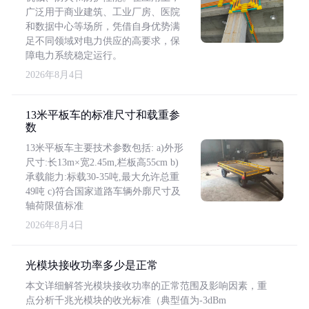
广泛用于商业建筑、工业厂房、医院
和数据中心等场所，凭借自身优势满
足不同领域对电力供应的高要求，保
障电力系统稳定运行。
2026年8月4日
13米平板车的标准尺寸和载重参
数
13米平板车主要技术参数包括: a)外形
尺寸:长13m×宽2.45m,栏板高55cm b)
承载能力:标载30-35吨,最大允许总重
49吨 c)符合国家道路车辆外廓尺寸及
轴荷限值标准
2026年8月4日
光模块接收功率多少是正常
本文详细解答光模块接收功率的正常范围及影响因素，重
点分析千兆光模块的收光标准（典型值为-3dBm