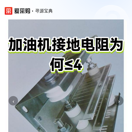
寻源宝典
‹
›