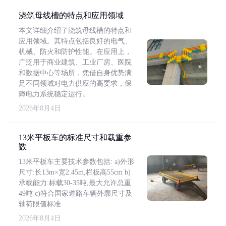
浇筑母线槽的特点和应用领域
本文详细介绍了浇筑母线槽的特点和
应用领域。其特点包括良好的电气、
机械、防火和防护性能。在应用上，
广泛用于商业建筑、工业厂房、医院
和数据中心等场所，凭借自身优势满
足不同领域对电力供应的高要求，保
障电力系统稳定运行。
2026年8月4日
13米平板车的标准尺寸和载重参
数
13米平板车主要技术参数包括: a)外形
尺寸:长13m×宽2.45m,栏板高55cm b)
承载能力:标载30-35吨,最大允许总重
49吨 c)符合国家道路车辆外廓尺寸及
轴荷限值标准
2026年8月4日