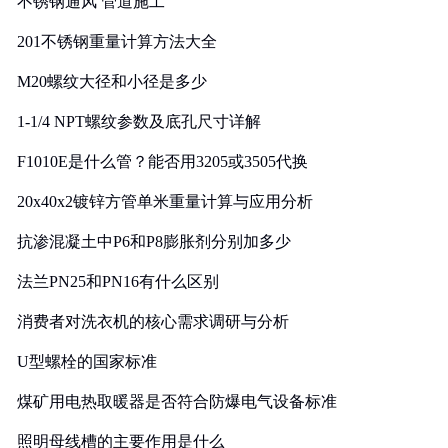
不锈钢通风 管道施工
201不锈钢重量计算方法大全
M20螺纹大径和小径是多少
1-1/4 NPT螺纹参数及底孔尺寸详解
F1010E是什么管？能否用3205或3505代换
20x40x2镀锌方管单米重量计算与应用分析
抗渗混凝土中P6和P8膨胀剂分别加多少
法兰PN25和PN16有什么区别
消费者对洗衣机的核心需求调研与分析
U型螺栓的国家标准
煤矿用电热取暖器是否符合防爆电气设备标准
照明母线槽的主要作用是什么