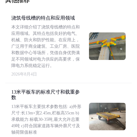
其他推荐
浇筑母线槽的特点和应用领域
本文详细介绍了浇筑母线槽的特点和
应用领域。其特点包括良好的电气、
机械、防火和防护性能。在应用上，
广泛用于商业建筑、工业厂房、医院
和数据中心等场所，凭借自身优势满
足不同领域对电力供应的高要求，保
障电力系统稳定运行。
2026年8月4日
13米平板车的标准尺寸和载重参
数
13米平板车主要技术参数包括: a)外形
尺寸:长13m×宽2.45m,栏板高55cm b)
承载能力:标载30-35吨,最大允许总重
49吨 c)符合国家道路车辆外廓尺寸及
轴荷限值标准