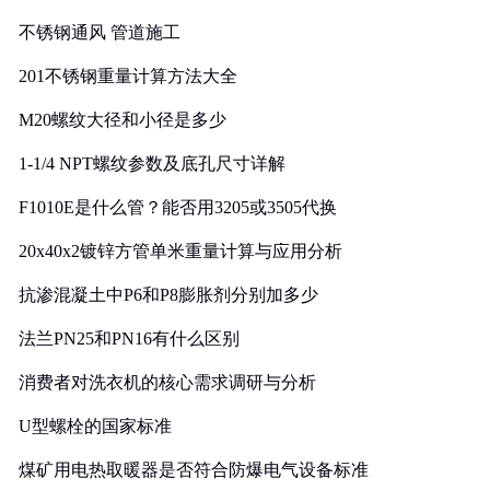
实践
不锈钢通风 管道施工
201不锈钢重量计算方法大全
M20螺纹大径和小径是多少
1-1/4 NPT螺纹参数及底孔尺寸详解
F1010E是什么管？能否用3205或3505代换
20x40x2镀锌方管单米重量计算与应用分析
抗渗混凝土中P6和P8膨胀剂分别加多少
法兰PN25和PN16有什么区别
消费者对洗衣机的核心需求调研与分析
U型螺栓的国家标准
煤矿用电热取暖器是否符合防爆电气设备标准