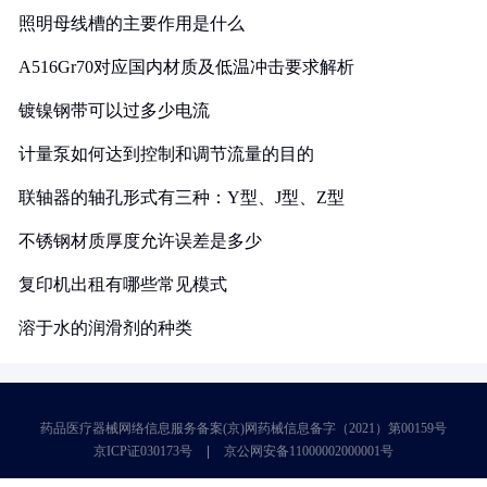
照明母线槽的主要作用是什么
A516Gr70对应国内材质及低温冲击要求解析
镀镍钢带可以过多少电流
计量泵如何达到控制和调节流量的目的
联轴器的轴孔形式有三种：Y型、J型、Z型
不锈钢材质厚度允许误差是多少
复印机出租有哪些常见模式
溶于水的润滑剂的种类
药品医疗器械网络信息服务备案(京)网药械信息备字（2021）第00159号
京ICP证030173号
京公网安备11000002000001号