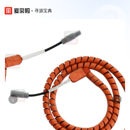
寻源宝典
‹
›