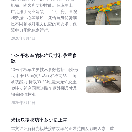
机械、防火和防护性能。在应用上，
广泛用于商业建筑、工业厂房、医院
和数据中心等场所，凭借自身优势满
足不同领域对电力供应的高要求，保
障电力系统稳定运行。
2026年8月4日
13米平板车的标准尺寸和载重参
数
13米平板车主要技术参数包括: a)外形
尺寸:长13m×宽2.45m,栏板高55cm b)
承载能力:标载30-35吨,最大允许总重
49吨 c)符合国家道路车辆外廓尺寸及
轴荷限值标准
2026年8月4日
光模块接收功率多少是正常
本文详细解答光模块接收功率的正常范围及影响因素，重