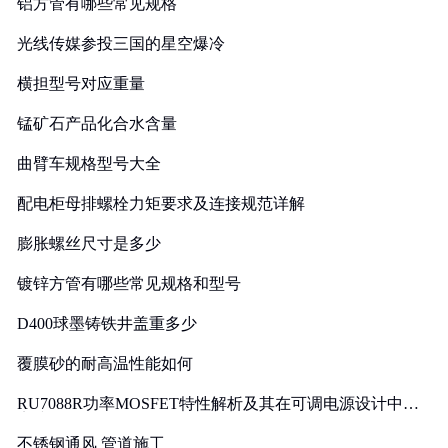
铝方管有哪些常见规格
光线传媒参投三国的星空爆冷
横担型号对应重量
锰矿石产品化合水含量
曲臂车规格型号大全
配电柜母排螺栓力矩要求及连接规范详解
膨胀螺丝尺寸是多少
镀锌方管有哪些常见规格和型号
D400球墨铸铁井盖重多少
覆膜砂的耐高温性能如何
RU7088R功率MOSFET特性解析及其在可调电源设计中的
实践
不锈钢通风 管道施工