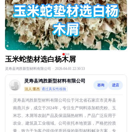
玉米蛇垫材选白杨木屑
灵寿县鸿胜新型材料有限公司
·
2026-04-01 22:30:53
灵寿县鸿胜新型材料有限公司
咨询
进店
法人:董杰
通过真实性核验
灵寿县鸿胜新型材料有限公司位于河北省石家庄市灵寿县
南燕川乡，成立于2024年，专注生产饲料添加稻壳粉、玉
米芯、木屑等农副产品及保温隔热材料，产品广泛应用于
农业、建筑及工业领域。公司依托本地资源，严格把控质
量，致力于为客户提供优质环保的新型材料解决方案，专