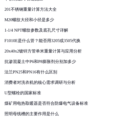
201不锈钢重量计算方法大全
M20螺纹大径和小径是多少
1-1/4 NPT螺纹参数及底孔尺寸详解
F1010E是什么管？能否用3205或3505代换
20x40x2镀锌方管单米重量计算与应用分析
抗渗混凝土中P6和P8膨胀剂分别加多少
法兰PN25和PN16有什么区别
消费者对洗衣机的核心需求调研与分析
U型螺栓的国家标准
煤矿用电热取暖器是否符合防爆电气设备标准
照明母线槽的主要作用是什么