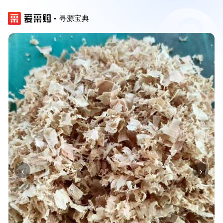
寻源宝典
‹
›