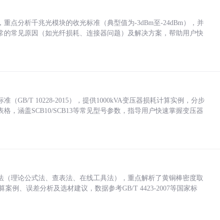
点分析千兆光模块的收光标准（典型值为-3dBm至-24dBm），并
常的常见原因（如光纤损耗、连接器问题）及解决方案，帮助用户快
/T 10228-2015），提供1000kVA变压器损耗计算实例，分步
，涵盖SCB10/SCB13等常见型号参数，指导用户快速掌握变压器
法（理论公式法、查表法、在线工具法），重点解析了黄铜棒密度取
计算案例、误差分析及选材建议，数据参考GB/T 4423-2007等国家标