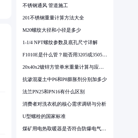
不锈钢通风 管道施工
201不锈钢重量计算方法大全
M20螺纹大径和小径是多少
1-1/4 NPT螺纹参数及底孔尺寸详解
F1010E是什么管？能否用3205或3505代
换
20x40x2镀锌方管单米重量计算与应用
分析
抗渗混凝土中P6和P8膨胀剂分别加多少
法兰PN25和PN16有什么区别
消费者对洗衣机的核心需求调研与分析
U型螺栓的国家标准
煤矿用电热取暖器是否符合防爆电气设
备标准