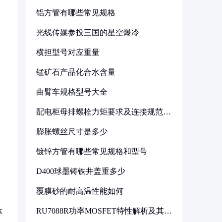
铝方管有哪些常见规格
光线传媒参投三国的星空爆冷
横担型号对应重量
锰矿石产品化合水含量
曲臂车规格型号大全
配电柜母排螺栓力矩要求及连接规范详
解
膨胀螺丝尺寸是多少
镀锌方管有哪些常见规格和型号
D400球墨铸铁井盖重多少
覆膜砂的耐高温性能如何
RU7088R功率MOSFET特性解析及其在
体
可调电源设计中的实践