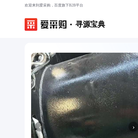
欢迎来到爱采购，百度旗下B2B平台
寻源宝典
‹
›