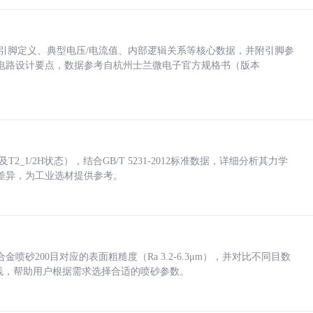
括各引脚定义、典型电压/电流值、内部逻辑关系等核心数据，并附引脚参
电路设计要点，数据参考自杭州士兰微电子官方规格书（版本
_1/2H状态），结合GB/T 5231-2012标准数据，详细分析其力学
差异，为工业选材提供参考。
砂200目对应的表面粗糙度（Ra 3.2-6.3μm），并对比不同目数
业实践，帮助用户根据需求选择合适的喷砂参数。