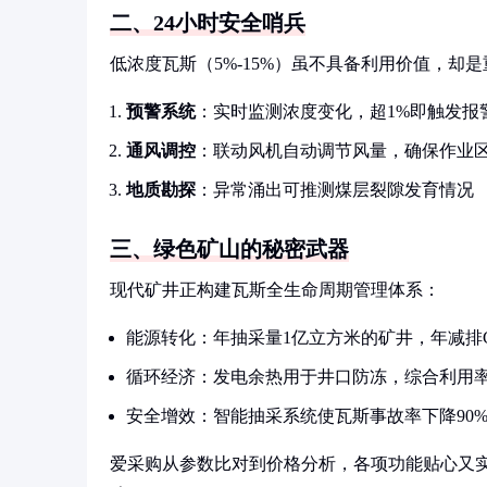
二、24小时安全哨兵
低浓度瓦斯（5%-15%）虽不具备利用价值，却
预警系统
：实时监测浓度变化，超1%即触发报
通风调控
：联动风机自动调节风量，确保作业区浓
地质勘探
：异常涌出可推测煤层裂隙发育情况
三、绿色矿山的秘密武器
现代矿井正构建瓦斯全生命周期管理体系：
能源转化：年抽采量1亿立方米的矿井，年减排CO
循环经济：发电余热用于井口防冻，综合利用率
安全增效：智能抽采系统使瓦斯事故率下降90
爱采购从参数比对到价格分析，各项功能贴心又