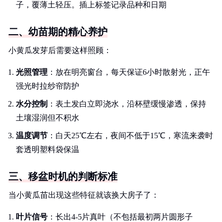
子，覆薄土轻压。插上标签记录品种和日期
二、幼苗期的精心养护
小黄瓜发芽后需要这样照顾：
光照管理
：放在明亮窗台，每天保证6小时散射光，正午
强光时拉纱帘防护
水分控制
：表土发白立即浇水，沿杯壁缓慢渗透，保持
土壤湿润但不积水
温度调节
：白天25℃左右，夜间不低于15℃，寒流来袭时
套透明塑料袋保温
三、移盆时机的判断标准
当小黄瓜苗出现这些特征就该换大房子了：
叶片信号
：长出4-5片真叶（不包括最初两片圆形子