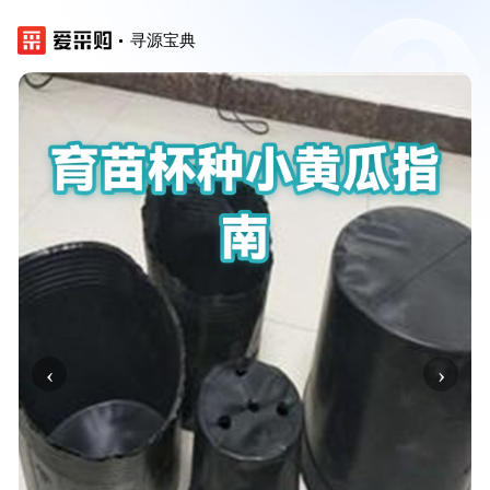
寻源宝典
‹
›