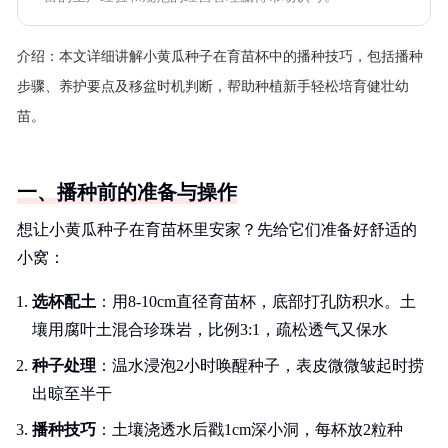
介绍：
本文详细讲解小黄瓜种子在育苗杯中的播种技巧，包括播种
步骤、养护要点及移盆时机判断，帮助种植新手轻松培育健壮幼
苗。
一、播种前的准备与操作
想让小黄瓜种子在育苗杯里安家？先给它们准备好舒适的
小窝：
选杯配土
：用8-10cm直径育苗杯，底部打孔防积水。土
壤用腐叶土混合珍珠岩，比例3:1，疏松透气又保水
种子处理
：温水浸泡2小时唤醒种子，表皮微微皱起时捞
出晾至半干
播种技巧
：土壤浇透水后戳1cm深小洞，每杯放2粒种