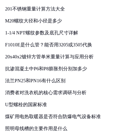
201不锈钢重量计算方法大全
M20螺纹大径和小径是多少
1-1/4 NPT螺纹参数及底孔尺寸详解
F1010E是什么管？能否用3205或3505代换
20x40x2镀锌方管单米重量计算与应用分析
抗渗混凝土中P6和P8膨胀剂分别加多少
法兰PN25和PN16有什么区别
消费者对洗衣机的核心需求调研与分析
U型螺栓的国家标准
煤矿用电热取暖器是否符合防爆电气设备标准
照明母线槽的主要作用是什么