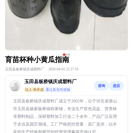
育苗杯种小黄瓜指南
玉田县板桥镇庆成塑料厂
·
2026-04-01 22:27:16
玉田县板桥镇庆成塑料厂
咨询
进店
法人:单庆成
通过真实性核验
玉田县板桥镇庆成塑料厂成立于2002年，位于河北省唐山
市玉田县杨家板桥镇程家铺，专业生产双色花盆、营养钵
等塑料制品，深耕塑料加工行业二十余年，产品广泛应用
于农业及园艺领域。工厂严格把控质量，原厂直供，以丰
富的生产经验和规范的经营管理赢得市场认可。