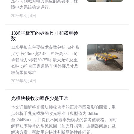
足不同领域对电力供应的高要求，保
障电力系统稳定运行。
2026年8月4日
13米平板车的标准尺寸和载重参
数
13米平板车主要技术参数包括: a)外形
尺寸:长13m×宽2.45m,栏板高55cm b)
承载能力:标载30-35吨,最大允许总重
49吨 c)符合国家道路车辆外廓尺寸及
轴荷限值标准
2026年8月4日
光模块接收功率多少是正常
本文详细解答光模块接收功率的正常范围及影响因素，重
点分析千兆光模块的收光标准（典型值为-3dBm
至-24dBm），并提供不同速率光模块的参考值表格。同时
解释功率异常的常见原因（如光纤损耗、连接器问题）及
解决方案，帮助用户快速判断网络性能问题。