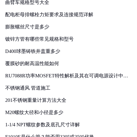
曲臂车规格型号大全
配电柜母排螺栓力矩要求及连接规范详解
膨胀螺丝尺寸是多少
镀锌方管有哪些常见规格和型号
D400球墨铸铁井盖重多少
覆膜砂的耐高温性能如何
RU7088R功率MOSFET特性解析及其在可调电源设计中的
实践
不锈钢通风 管道施工
201不锈钢重量计算方法大全
M20螺纹大径和小径是多少
1-1/4 NPT螺纹参数及底孔尺寸详解
F1010E是什么管？能否用3205或3505代换