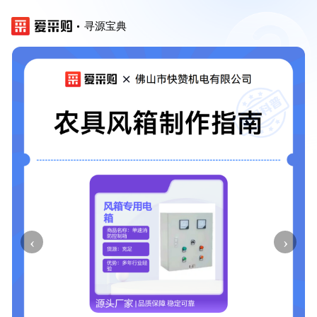
寻源宝典
‹
›