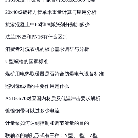
20x40x2镀锌方管单米重量计算与应用分析
抗渗混凝土中P6和P8膨胀剂分别加多少
法兰PN25和PN16有什么区别
消费者对洗衣机的核心需求调研与分析
U型螺栓的国家标准
煤矿用电热取暖器是否符合防爆电气设备标准
照明母线槽的主要作用是什么
A516Gr70对应国内材质及低温冲击要求解析
镀镍钢带可以过多少电流
计量泵如何达到控制和调节流量的目的
联轴器的轴孔形式有三种：Y型、J型、Z型