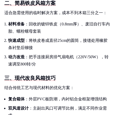
二、简易铁皮风箱方案
适合急需使用的临时解决方案，成本不到木箱三分之一：
材料准备
：回收的镀锌铁皮（0.8mm厚）、废旧自行车内
胎、螺栓螺母套装
快速成型
：将铁皮卷成直径25cm的圆筒，接缝处用橡胶
条衬垫后铆接
动力改造
：把手连接厨房排气扇电机（220V/50W），转
速调至800转/分
三、现代改良风箱技巧
结合传统工艺与现代材料的优化方案：
复合箱体
：外层PVC板防潮，内衬铝合金框架增强结构
双风道设计
：主副出风口可调节比例，满足不同作业需