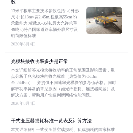
数
13米平板车主要技术参数包括: a)外形
尺寸:长13m×宽2.45m,栏板高55cm b)
承载能力:标载30-35吨,最大允许总重
49吨 c)符合国家道路车辆外廓尺寸及
轴荷限值标准
2026年8月4日
光模块接收功率多少是正常
本文详细解答光模块接收功率的正常范围及影响因素，重
点分析千兆光模块的收光标准（典型值为-3dBm
至-24dBm），并提供不同速率光模块的参考值表格。同时
解释功率异常的常见原因（如光纤损耗、连接器问题）及
解决方案，帮助用户快速判断网络性能问题。
2026年8月4日
干式变压器损耗标准一览表及计算方法
本文详细解析干式变压器空载损耗、负载损耗的国家标准