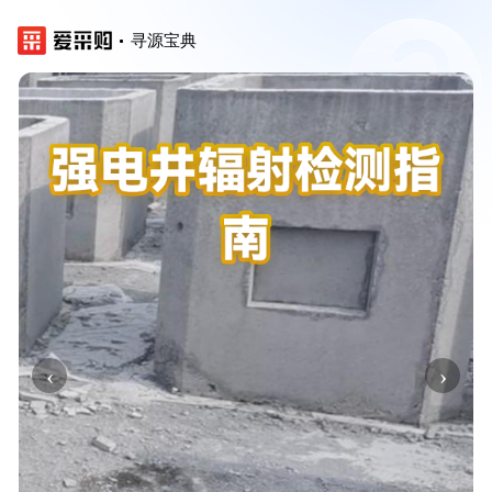
寻源宝典
‹
›