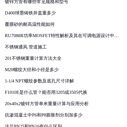
镀锌方管有哪些常见规格和型号
D400球墨铸铁井盖重多少
覆膜砂的耐高温性能如何
RU7088R功率MOSFET特性解析及其在可调电源设计中的
实践
不锈钢通风 管道施工
201不锈钢重量计算方法大全
M20螺纹大径和小径是多少
1-1/4 NPT螺纹参数及底孔尺寸详解
F1010E是什么管？能否用3205或3505代换
20x40x2镀锌方管单米重量计算与应用分析
抗渗混凝土中P6和P8膨胀剂分别加多少
法兰PN25和PN16有什么区别