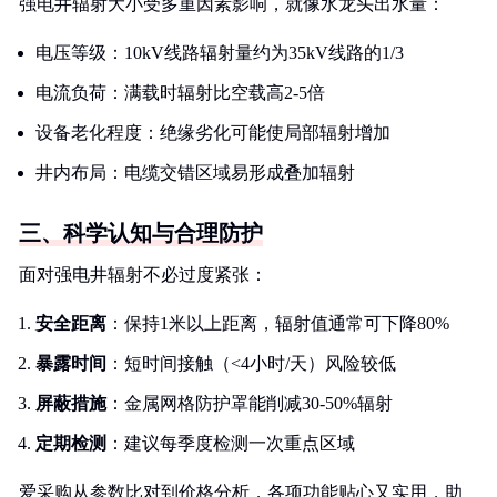
强电井辐射大小受多重因素影响，就像水龙头出水量：
电压等级：10kV线路辐射量约为35kV线路的1/3
电流负荷：满载时辐射比空载高2-5倍
设备老化程度：绝缘劣化可能使局部辐射增加
井内布局：电缆交错区域易形成叠加辐射
三、科学认知与合理防护
面对强电井辐射不必过度紧张：
安全距离
：保持1米以上距离，辐射值通常可下降80%
暴露时间
：短时间接触（<4小时/天）风险较低
屏蔽措施
：金属网格防护罩能削减30-50%辐射
定期检测
：建议每季度检测一次重点区域
爱采购从参数比对到价格分析，各项功能贴心又实用，助