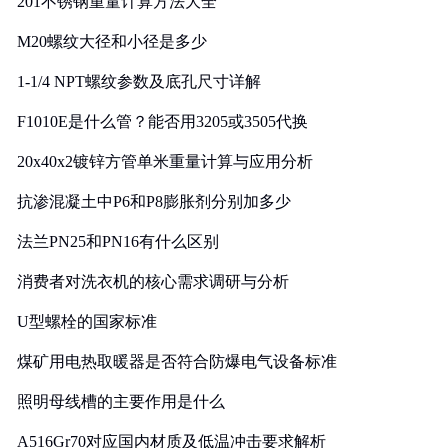
201不锈钢重量计算方法大全
M20螺纹大径和小径是多少
1-1/4 NPT螺纹参数及底孔尺寸详解
F1010E是什么管？能否用3205或3505代换
20x40x2镀锌方管单米重量计算与应用分析
抗渗混凝土中P6和P8膨胀剂分别加多少
法兰PN25和PN16有什么区别
消费者对洗衣机的核心需求调研与分析
U型螺栓的国家标准
煤矿用电热取暖器是否符合防爆电气设备标准
照明母线槽的主要作用是什么
A516Gr70对应国内材质及低温冲击要求解析