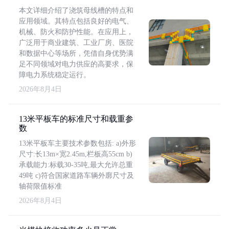
本文详细介绍了浇筑母线槽的特点和
应用领域。其特点包括良好的电气、
机械、防火和防护性能。在应用上，
广泛用于商业建筑、工业厂房、医院
和数据中心等场所，凭借自身优势满
足不同领域对电力供应的高要求，保
障电力系统稳定运行。
2026年8月4日
13米平板车的标准尺寸和载重参
数
13米平板车主要技术参数包括: a)外形
尺寸:长13m×宽2.45m,栏板高55cm b)
承载能力:标载30-35吨,最大允许总重
49吨 c)符合国家道路车辆外廓尺寸及
轴荷限值标准
2026年8月4日