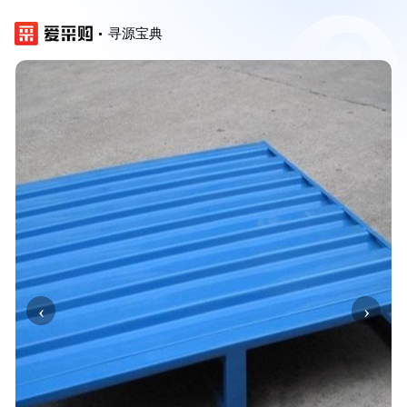
寻源宝典
‹
›