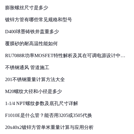
膨胀螺丝尺寸是多少
镀锌方管有哪些常见规格和型号
D400球墨铸铁井盖重多少
覆膜砂的耐高温性能如何
RU7088R功率MOSFET特性解析及其在可调电源设计中的
实践
不锈钢通风 管道施工
201不锈钢重量计算方法大全
M20螺纹大径和小径是多少
1-1/4 NPT螺纹参数及底孔尺寸详解
F1010E是什么管？能否用3205或3505代换
20x40x2镀锌方管单米重量计算与应用分析