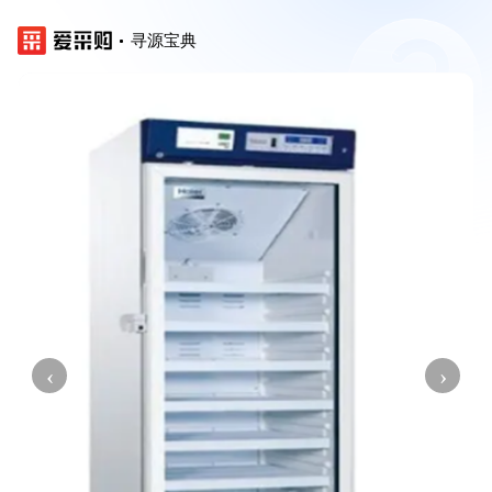
寻源宝典
‹
›