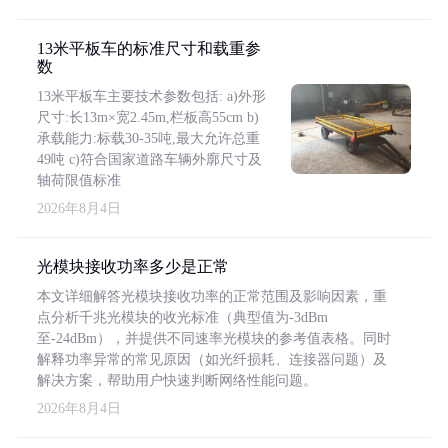
13米平板车的标准尺寸和载重参
数
13米平板车主要技术参数包括: a)外形
尺寸:长13m×宽2.45m,栏板高55cm b)
承载能力:标载30-35吨,最大允许总重
49吨 c)符合国家道路车辆外廓尺寸及
轴荷限值标准
2026年8月4日
光模块接收功率多少是正常
本文详细解答光模块接收功率的正常范围及影响因素，重
点分析千兆光模块的收光标准（典型值为-3dBm
至-24dBm），并提供不同速率光模块的参考值表格。同时
解释功率异常的常见原因（如光纤损耗、连接器问题）及
解决方案，帮助用户快速判断网络性能问题。
2026年8月4日