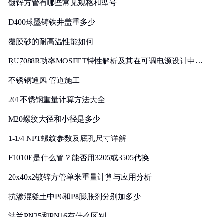
镀锌方管有哪些常见规格和型号
D400球墨铸铁井盖重多少
覆膜砂的耐高温性能如何
RU7088R功率MOSFET特性解析及其在可调电源设计中的
实践
不锈钢通风 管道施工
201不锈钢重量计算方法大全
M20螺纹大径和小径是多少
1-1/4 NPT螺纹参数及底孔尺寸详解
F1010E是什么管？能否用3205或3505代换
20x40x2镀锌方管单米重量计算与应用分析
抗渗混凝土中P6和P8膨胀剂分别加多少
法兰PN25和PN16有什么区别