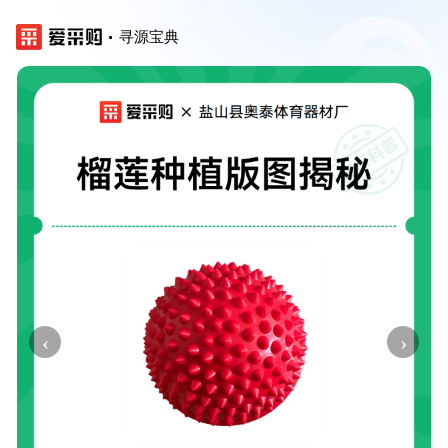
寻源宝典
‹
›