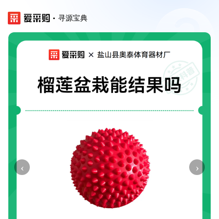
寻源宝典
‹
›