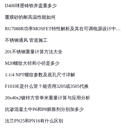
D400球墨铸铁井盖重多少
覆膜砂的耐高温性能如何
RU7088R功率MOSFET特性解析及其在可调电源设计中的
实践
不锈钢通风 管道施工
201不锈钢重量计算方法大全
M20螺纹大径和小径是多少
1-1/4 NPT螺纹参数及底孔尺寸详解
F1010E是什么管？能否用3205或3505代换
20x40x2镀锌方管单米重量计算与应用分析
抗渗混凝土中P6和P8膨胀剂分别加多少
法兰PN25和PN16有什么区别