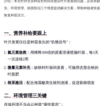
介绍：
本文针对甘蔗种苗长时间存放后叶片发黄的问题，从营养缺
失、环境管理、病害防治三个维度提供解决方案，帮助种植者快速
恢复种苗活力。
一、营养补给要跟上
叶片发黄往往是种苗发出的"饥饿信号"：
氮元素急救
：用稀释300倍的尿素溶液喷施叶面，每3天
一次连续2周
微量元素补充
：缺铁时叶脉间发黄，可施用含螯合铁的
叶面肥
根系激活
：配合海藻酸类生根剂浇灌，促进新根萌发
二、环境管理三关键
存放环境不当会让种苗"慢性窒息"：