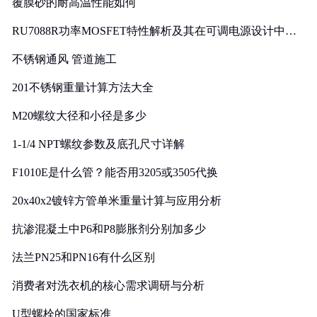
覆膜砂的耐高温性能如何
RU7088R功率MOSFET特性解析及其在可调电源设计中的
实践
不锈钢通风 管道施工
201不锈钢重量计算方法大全
M20螺纹大径和小径是多少
1-1/4 NPT螺纹参数及底孔尺寸详解
F1010E是什么管？能否用3205或3505代换
20x40x2镀锌方管单米重量计算与应用分析
抗渗混凝土中P6和P8膨胀剂分别加多少
法兰PN25和PN16有什么区别
消费者对洗衣机的核心需求调研与分析
U型螺栓的国家标准