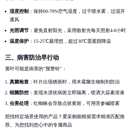
湿度控制
：保持60-70%空气湿度，过干喷水雾，过湿开
通风
光照调节
：避免直射阳光，采用散射光每天照射4-6小时
温度保护
：15-25℃最理想，超过30℃需遮阴降温
三、病害防治早行动
黄叶可能是病害的"预警铃"：
真菌检查
：叶片出现锈斑时，用木霉菌生物制剂防治
细菌防控
：发现水渍状病斑立即隔离，喷洒大蒜素溶液
虫害处理
：红蜘蛛会导致点状黄斑，可用苦参碱喷雾
想找特定场景使用的产品？爱采购能根据需求精准匹配推
荐。为您找到您心中的专属商品