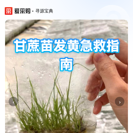
寻源宝典
‹
›