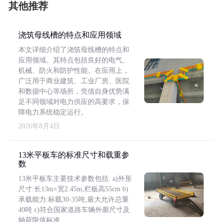
其他推荐
浇筑母线槽的特点和应用领域
本文详细介绍了浇筑母线槽的特点和
应用领域。其特点包括良好的电气、
机械、防火和防护性能。在应用上，
广泛用于商业建筑、工业厂房、医院
和数据中心等场所，凭借自身优势满
足不同领域对电力供应的高要求，保
障电力系统稳定运行。
2026年8月4日
13米平板车的标准尺寸和载重参
数
13米平板车主要技术参数包括: a)外形
尺寸:长13m×宽2.45m,栏板高55cm b)
承载能力:标载30-35吨,最大允许总重
49吨 c)符合国家道路车辆外廓尺寸及
轴荷限值标准