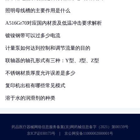
照明母线槽的主要作用是什么
A516Gr70对应国内材质及低温冲击要求解析
镀镍钢带可以过多少电流
计量泵如何达到控制和调节流量的目的
联轴器的轴孔形式有三种：Y型、J型、Z型
不锈钢材质厚度允许误差是多少
复印机出租有哪些常见模式
溶于水的润滑剂的种类
药品医疗器械网络信息服务备案(京)网药械信息备字（2021）第00159号
京ICP证030173号
京公网安备11000002000001号