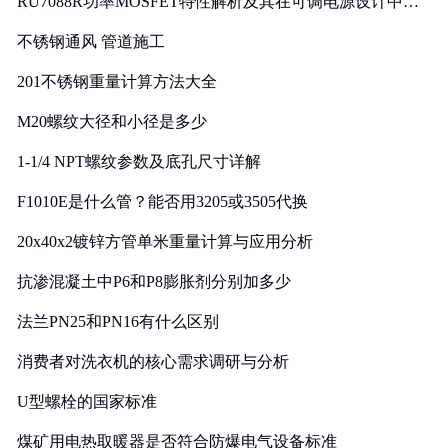
RU7088R功率MOSFET特性解析及其在可调电源设计中的
实践
不锈钢通风 管道施工
201不锈钢重量计算方法大全
M20螺纹大径和小径是多少
1-1/4 NPT螺纹参数及底孔尺寸详解
F1010E是什么管？能否用3205或3505代换
20x40x2镀锌方管单米重量计算与应用分析
抗渗混凝土中P6和P8膨胀剂分别加多少
法兰PN25和PN16有什么区别
消费者对洗衣机的核心需求调研与分析
U型螺栓的国家标准
煤矿用电热取暖器是否符合防爆电气设备标准