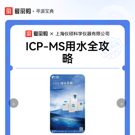
寻源宝典
‹
›