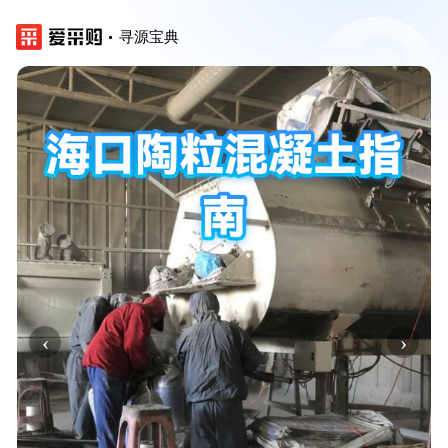
寻源宝典
‹
›