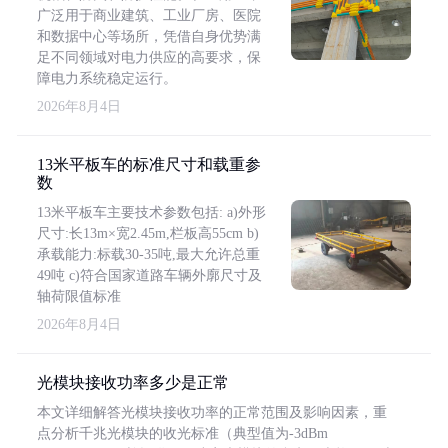
广泛用于商业建筑、工业厂房、医院
和数据中心等场所，凭借自身优势满
足不同领域对电力供应的高要求，保
障电力系统稳定运行。
2026年8月4日
13米平板车的标准尺寸和载重参
数
13米平板车主要技术参数包括: a)外形
尺寸:长13m×宽2.45m,栏板高55cm b)
承载能力:标载30-35吨,最大允许总重
49吨 c)符合国家道路车辆外廓尺寸及
轴荷限值标准
2026年8月4日
光模块接收功率多少是正常
本文详细解答光模块接收功率的正常范围及影响因素，重
点分析千兆光模块的收光标准（典型值为-3dBm