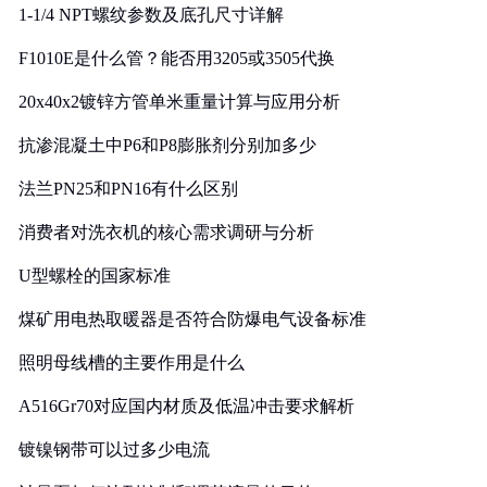
1-1/4 NPT螺纹参数及底孔尺寸详解
F1010E是什么管？能否用3205或3505代换
20x40x2镀锌方管单米重量计算与应用分析
抗渗混凝土中P6和P8膨胀剂分别加多少
法兰PN25和PN16有什么区别
消费者对洗衣机的核心需求调研与分析
U型螺栓的国家标准
煤矿用电热取暖器是否符合防爆电气设备标准
照明母线槽的主要作用是什么
A516Gr70对应国内材质及低温冲击要求解析
镀镍钢带可以过多少电流