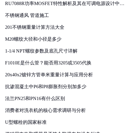
RU7088R功率MOSFET特性解析及其在可调电源设计中的
实践
不锈钢通风 管道施工
201不锈钢重量计算方法大全
M20螺纹大径和小径是多少
1-1/4 NPT螺纹参数及底孔尺寸详解
F1010E是什么管？能否用3205或3505代换
20x40x2镀锌方管单米重量计算与应用分析
抗渗混凝土中P6和P8膨胀剂分别加多少
法兰PN25和PN16有什么区别
消费者对洗衣机的核心需求调研与分析
U型螺栓的国家标准