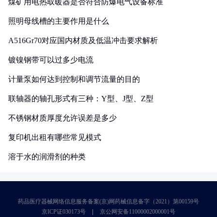
煤矿用电热取暖器是否符合防爆电气设备标准
照明母线槽的主要作用是什么
A516Gr70对应国内材质及低温冲击要求解析
镀镍钢带可以过多少电流
计量泵如何达到控制和调节流量的目的
联轴器的轴孔形式有三种：Y型、J型、Z型
不锈钢材质厚度允许误差是多少
复印机出租有哪些常见模式
溶于水的润滑剂的种类
药品医疗器械网络信息服务备案(京)网药械信息备字（2021）第00159号
京ICP证030173号
京公网安备11000002000001号