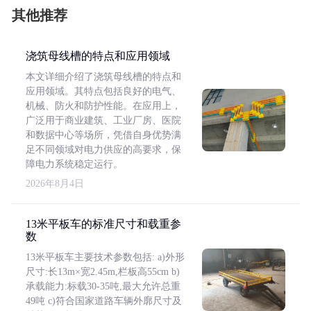
其他推荐
浇筑母线槽的特点和应用领域
本文详细介绍了浇筑母线槽的特点和
应用领域。其特点包括良好的电气、
机械、防火和防护性能。在应用上，
广泛用于商业建筑、工业厂房、医院
和数据中心等场所，凭借自身优势满
足不同领域对电力供应的高要求，保
障电力系统稳定运行。
2026年8月4日
13米平板车的标准尺寸和载重参
数
13米平板车主要技术参数包括: a)外形
尺寸:长13m×宽2.45m,栏板高55cm b)
承载能力:标载30-35吨,最大允许总重
49吨 c)符合国家道路车辆外廓尺寸及