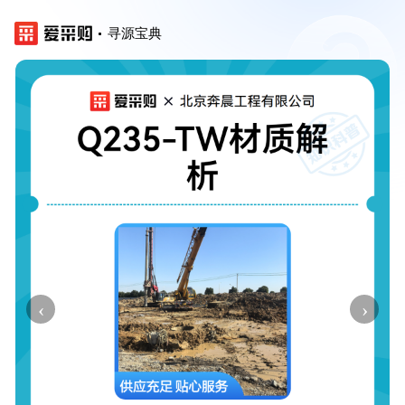
寻源宝典
‹
›