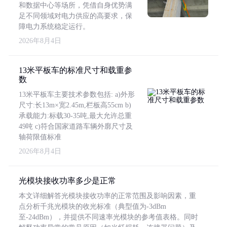
和数据中心等场所，凭借自身优势满
足不同领域对电力供应的高要求，保
障电力系统稳定运行。
2026年8月4日
13米平板车的标准尺寸和载重参
数
13米平板车主要技术参数包括: a)外形
尺寸:长13m×宽2.45m,栏板高55cm b)
承载能力:标载30-35吨,最大允许总重
49吨 c)符合国家道路车辆外廓尺寸及
轴荷限值标准
2026年8月4日
光模块接收功率多少是正常
本文详细解答光模块接收功率的正常范围及影响因素，重
点分析千兆光模块的收光标准（典型值为-3dBm
至-24dBm），并提供不同速率光模块的参考值表格。同时