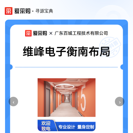
寻源宝典
‹
›