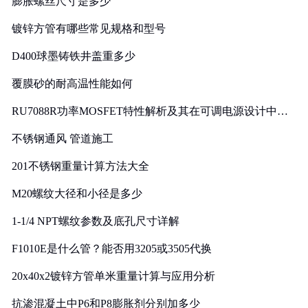
膨胀螺丝尺寸是多少
镀锌方管有哪些常见规格和型号
D400球墨铸铁井盖重多少
覆膜砂的耐高温性能如何
RU7088R功率MOSFET特性解析及其在可调电源设计中的
实践
不锈钢通风 管道施工
201不锈钢重量计算方法大全
M20螺纹大径和小径是多少
1-1/4 NPT螺纹参数及底孔尺寸详解
F1010E是什么管？能否用3205或3505代换
20x40x2镀锌方管单米重量计算与应用分析
抗渗混凝土中P6和P8膨胀剂分别加多少