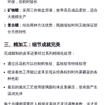
环保，但耗时较长
矿物鞣
：采用三价铬盐溶液，效率高且成品柔软，适合
大规模生产
复合鞣
：结合两种方法优势，既能缩短时间又能保证部
分天然特性
三、精加工：细节成就完美
完成鞣制的皮革还要经过系列精细化处理：
通过压花机可以仿制鳄鱼纹、荔枝纹等特殊纹理
喷涂着色工序能让皮革呈现从经典棕到时尚雾霾蓝的各
种色彩
最后的抛光工艺使用玻璃圆柱体反复碾压，使表面产生
温润光泽
每个步骤都需要匠人根据皮革状态灵活调整参数，这才是