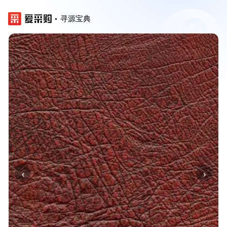
寻源宝典
‹
›