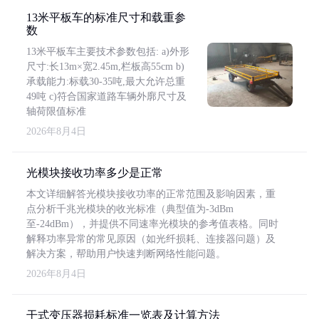
13米平板车的标准尺寸和载重参
数
13米平板车主要技术参数包括: a)外形
尺寸:长13m×宽2.45m,栏板高55cm b)
承载能力:标载30-35吨,最大允许总重
49吨 c)符合国家道路车辆外廓尺寸及
轴荷限值标准
2026年8月4日
光模块接收功率多少是正常
本文详细解答光模块接收功率的正常范围及影响因素，重
点分析千兆光模块的收光标准（典型值为-3dBm
至-24dBm），并提供不同速率光模块的参考值表格。同时
解释功率异常的常见原因（如光纤损耗、连接器问题）及
解决方案，帮助用户快速判断网络性能问题。
2026年8月4日
干式变压器损耗标准一览表及计算方法