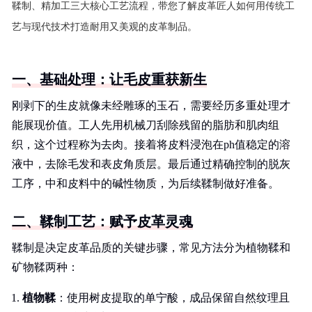
鞣制、精加工三大核心工艺流程，带您了解皮革匠人如何用传统工
艺与现代技术打造耐用又美观的皮革制品。
一、基础处理：让毛皮重获新生
刚剥下的生皮就像未经雕琢的玉石，需要经历多重处理才
能展现价值。工人先用机械刀刮除残留的脂肪和肌肉组
织，这个过程称为去肉。接着将皮料浸泡在ph值稳定的溶
液中，去除毛发和表皮角质层。最后通过精确控制的脱灰
工序，中和皮料中的碱性物质，为后续鞣制做好准备。
二、鞣制工艺：赋予皮革灵魂
鞣制是决定皮革品质的关键步骤，常见方法分为植物鞣和
矿物鞣两种：
植物鞣
：使用树皮提取的单宁酸，成品保留自然纹理且