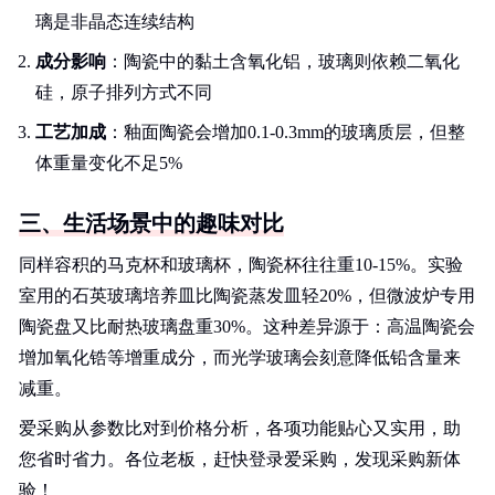
璃是非晶态连续结构
成分影响
：陶瓷中的黏土含氧化铝，玻璃则依赖二氧化
硅，原子排列方式不同
工艺加成
：釉面陶瓷会增加0.1-0.3mm的玻璃质层，但整
体重量变化不足5%
三、生活场景中的趣味对比
同样容积的马克杯和玻璃杯，陶瓷杯往往重10-15%。实验
室用的石英玻璃培养皿比陶瓷蒸发皿轻20%，但微波炉专用
陶瓷盘又比耐热玻璃盘重30%。这种差异源于：高温陶瓷会
增加氧化锆等增重成分，而光学玻璃会刻意降低铅含量来
减重。
爱采购从参数比对到价格分析，各项功能贴心又实用，助
您省时省力。各位老板，赶快登录爱采购，发现采购新体
验！