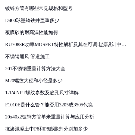
镀锌方管有哪些常见规格和型号
D400球墨铸铁井盖重多少
覆膜砂的耐高温性能如何
RU7088R功率MOSFET特性解析及其在可调电源设计中的
实践
不锈钢通风 管道施工
201不锈钢重量计算方法大全
M20螺纹大径和小径是多少
1-1/4 NPT螺纹参数及底孔尺寸详解
F1010E是什么管？能否用3205或3505代换
20x40x2镀锌方管单米重量计算与应用分析
抗渗混凝土中P6和P8膨胀剂分别加多少