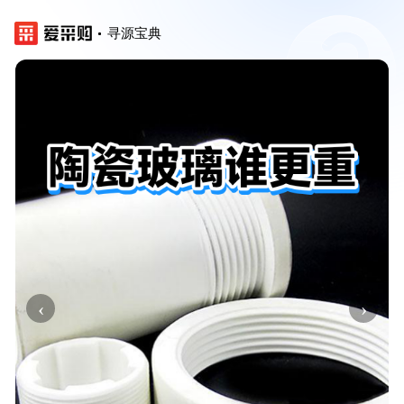
寻源宝典
‹
›