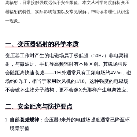
离辐射，日常接触强度远低于安全限值。本文从科学角度解析变压
器辐射的特性、实际影响范围以及常见误解，帮助读者理性认识这
一现象。
一、变压器辐射的科学本质
变压器工作时产生的电磁场属于极低频（50Hz）非电离辐
射，与微波炉、手机等高频辐射有本质区别。其磁场强度
会随距离快速衰减——1米外通常只有工频电场约4V/m，磁
场约0.7μT，相当于家用吹风机的1/10。这种强度的电磁场
不会破坏生物分子结构，更不会像X光那样产生电离效应。
二、安全距离与防护要点
自然衰减规律
：变压器3米外的电磁场强度通常已降至环
境背景值