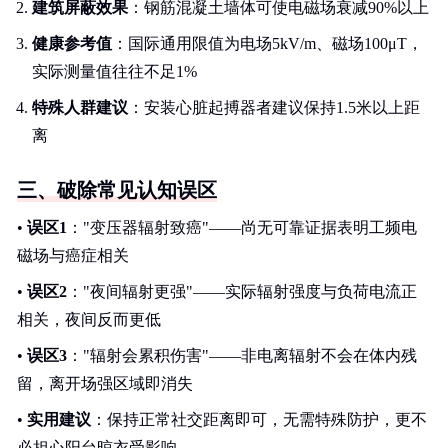
建筑屏蔽效果
：钢筋混凝土墙体可使电磁场衰减90%以上
健康参考值
：国际通用限值为电场5kV/m、磁场100μT，
实际测量值往往不足1%
特殊人群建议
：安装心脏起搏器者建议保持1.5米以上距
离
三、破除常见认知误区
•
误区1
："变压器辐射致癌"——尚无可靠证据表明工频电
磁场与癌症相关
•
误区2
："夜间辐射更强"——实际辐射强度与负荷电流正
相关，夜间反而更低
•
误区3
："辐射会累积伤害"——非电离辐射不会在体内残
留，离开场强区域即消失
•
实用建议
：保持正常社交距离即可，无需特殊防护，更不
必担心阳台晾衣受影响