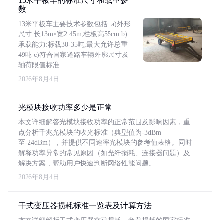
13米平板车的标准尺寸和载重参
数
13米平板车主要技术参数包括: a)外形
尺寸:长13m×宽2.45m,栏板高55cm b)
承载能力:标载30-35吨,最大允许总重
49吨 c)符合国家道路车辆外廓尺寸及
轴荷限值标准
2026年8月4日
光模块接收功率多少是正常
本文详细解答光模块接收功率的正常范围及影响因素，重
点分析千兆光模块的收光标准（典型值为-3dBm
至-24dBm），并提供不同速率光模块的参考值表格。同时
解释功率异常的常见原因（如光纤损耗、连接器问题）及
解决方案，帮助用户快速判断网络性能问题。
2026年8月4日
干式变压器损耗标准一览表及计算方法