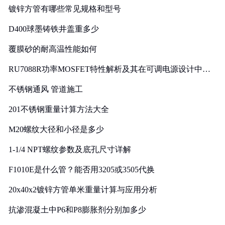
镀锌方管有哪些常见规格和型号
D400球墨铸铁井盖重多少
覆膜砂的耐高温性能如何
RU7088R功率MOSFET特性解析及其在可调电源设计中的
实践
不锈钢通风 管道施工
201不锈钢重量计算方法大全
M20螺纹大径和小径是多少
1-1/4 NPT螺纹参数及底孔尺寸详解
F1010E是什么管？能否用3205或3505代换
20x40x2镀锌方管单米重量计算与应用分析
抗渗混凝土中P6和P8膨胀剂分别加多少