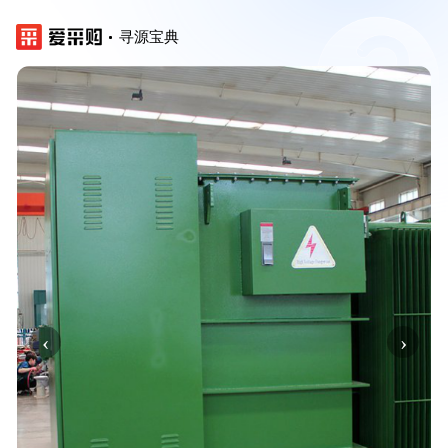
寻源宝典
‹
›