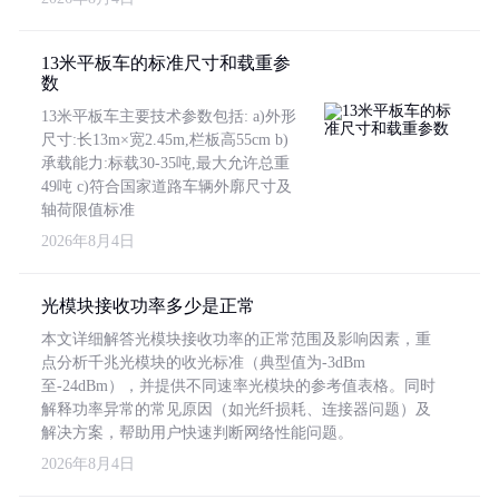
13米平板车的标准尺寸和载重参
数
13米平板车主要技术参数包括: a)外形
尺寸:长13m×宽2.45m,栏板高55cm b)
承载能力:标载30-35吨,最大允许总重
49吨 c)符合国家道路车辆外廓尺寸及
轴荷限值标准
2026年8月4日
光模块接收功率多少是正常
本文详细解答光模块接收功率的正常范围及影响因素，重
点分析千兆光模块的收光标准（典型值为-3dBm
至-24dBm），并提供不同速率光模块的参考值表格。同时
解释功率异常的常见原因（如光纤损耗、连接器问题）及
解决方案，帮助用户快速判断网络性能问题。
2026年8月4日