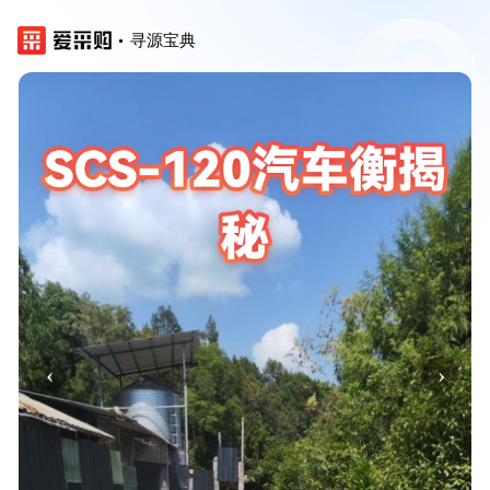
寻源宝典
‹
›