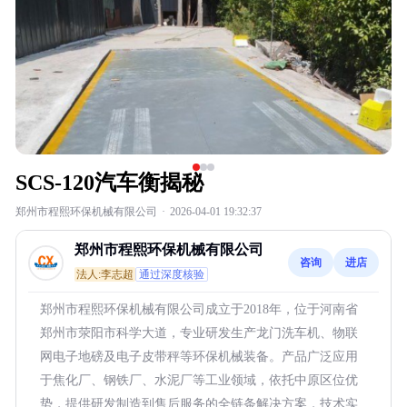
SCS-120汽车衡揭秘
郑州市程熙环保机械有限公司
·
2026-04-01 19:32:37
郑州市程熙环保机械有限公司
咨询
进店
法人:李志超
通过深度核验
郑州市程熙环保机械有限公司成立于2018年，位于河南省
郑州市荥阳市科学大道，专业研发生产龙门洗车机、物联
网电子地磅及电子皮带秤等环保机械装备。产品广泛应用
于焦化厂、钢铁厂、水泥厂等工业领域，依托中原区位优
势，提供研发制造到售后服务的全链条解决方案，技术实