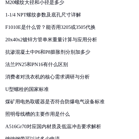
M20螺纹大径和小径是多少
1-1/4 NPT螺纹参数及底孔尺寸详解
F1010E是什么管？能否用3205或3505代换
20x40x2镀锌方管单米重量计算与应用分析
抗渗混凝土中P6和P8膨胀剂分别加多少
法兰PN25和PN16有什么区别
消费者对洗衣机的核心需求调研与分析
U型螺栓的国家标准
煤矿用电热取暖器是否符合防爆电气设备标准
照明母线槽的主要作用是什么
A516Gr70对应国内材质及低温冲击要求解析
镀镍钢带可以过多少电流