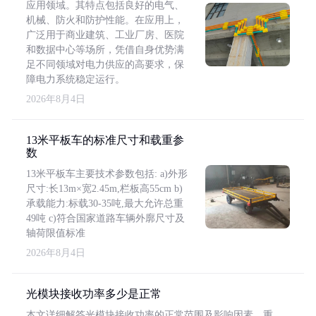
应用领域。其特点包括良好的电气、
机械、防火和防护性能。在应用上，
广泛用于商业建筑、工业厂房、医院
和数据中心等场所，凭借自身优势满
足不同领域对电力供应的高要求，保
障电力系统稳定运行。
2026年8月4日
13米平板车的标准尺寸和载重参
数
13米平板车主要技术参数包括: a)外形
尺寸:长13m×宽2.45m,栏板高55cm b)
承载能力:标载30-35吨,最大允许总重
49吨 c)符合国家道路车辆外廓尺寸及
轴荷限值标准
2026年8月4日
光模块接收功率多少是正常
本文详细解答光模块接收功率的正常范围及影响因素，重