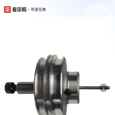
寻源宝典
‹
›