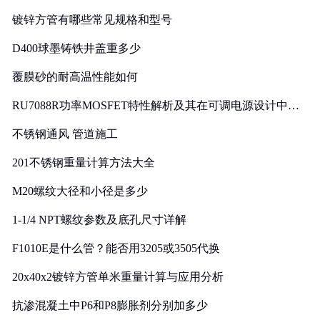
镀锌方管有哪些常见规格和型号
D400球墨铸铁井盖重多少
覆膜砂的耐高温性能如何
RU7088R功率MOSFET特性解析及其在可调电源设计中的
实践
不锈钢通风 管道施工
201不锈钢重量计算方法大全
M20螺纹大径和小径是多少
1-1/4 NPT螺纹参数及底孔尺寸详解
F1010E是什么管？能否用3205或3505代换
20x40x2镀锌方管单米重量计算与应用分析
抗渗混凝土中P6和P8膨胀剂分别加多少