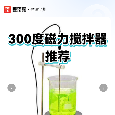
寻源宝典
‹
›