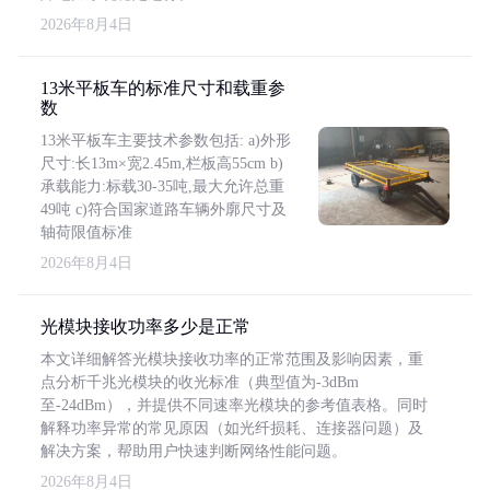
2026年8月4日
13米平板车的标准尺寸和载重参
数
13米平板车主要技术参数包括: a)外形
尺寸:长13m×宽2.45m,栏板高55cm b)
承载能力:标载30-35吨,最大允许总重
49吨 c)符合国家道路车辆外廓尺寸及
轴荷限值标准
2026年8月4日
光模块接收功率多少是正常
本文详细解答光模块接收功率的正常范围及影响因素，重
点分析千兆光模块的收光标准（典型值为-3dBm
至-24dBm），并提供不同速率光模块的参考值表格。同时
解释功率异常的常见原因（如光纤损耗、连接器问题）及
解决方案，帮助用户快速判断网络性能问题。
2026年8月4日