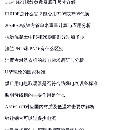
1-1/4 NPT螺纹参数及底孔尺寸详解
F1010E是什么管？能否用3205或3505代换
20x40x2镀锌方管单米重量计算与应用分析
抗渗混凝土中P6和P8膨胀剂分别加多少
法兰PN25和PN16有什么区别
消费者对洗衣机的核心需求调研与分析
U型螺栓的国家标准
煤矿用电热取暖器是否符合防爆电气设备标准
照明母线槽的主要作用是什么
A516Gr70对应国内材质及低温冲击要求解析
镀镍钢带可以过多少电流
计量泵如何达到控制和调节流量的目的