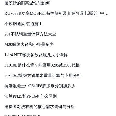
覆膜砂的耐高温性能如何
RU7088R功率MOSFET特性解析及其在可调电源设计中的
实践
不锈钢通风 管道施工
201不锈钢重量计算方法大全
M20螺纹大径和小径是多少
1-1/4 NPT螺纹参数及底孔尺寸详解
F1010E是什么管？能否用3205或3505代换
20x40x2镀锌方管单米重量计算与应用分析
抗渗混凝土中P6和P8膨胀剂分别加多少
法兰PN25和PN16有什么区别
消费者对洗衣机的核心需求调研与分析