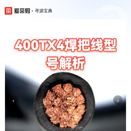
寻源宝典
‹
›