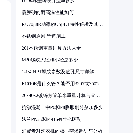
D400球墨铸铁井盖重多少
覆膜砂的耐高温性能如何
RU7088R功率MOSFET特性解析及其在
可调电源设计中的实践
不锈钢通风 管道施工
201不锈钢重量计算方法大全
M20螺纹大径和小径是多少
1-1/4 NPT螺纹参数及底孔尺寸详解
F1010E是什么管？能否用3205或3505代
换
20x40x2镀锌方管单米重量计算与应用
分析
抗渗混凝土中P6和P8膨胀剂分别加多少
法兰PN25和PN16有什么区别
消费者对洗衣机的核心需求调研与分析