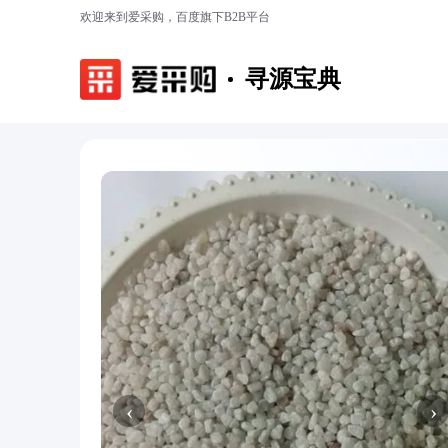
欢迎来到爱采购，百度旗下B2B平台
寻源宝典
‹
›