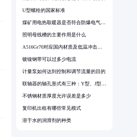
U型螺栓的国家标准
煤矿用电热取暖器是否符合防爆电气设
备标准
照明母线槽的主要作用是什么
A516Gr70对应国内材质及低温冲击要
求解析
镀镍钢带可以过多少电流
计量泵如何达到控制和调节流量的目的
联轴器的轴孔形式有三种：Y型、J型、
Z型
不锈钢材质厚度允许误差是多少
复印机出租有哪些常见模式
溶于水的润滑剂的种类