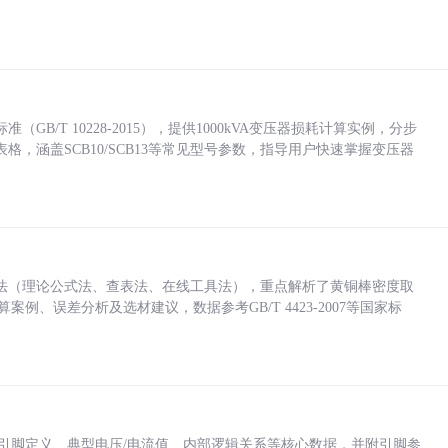
/T 10228-2015），提供1000kVA变压器损耗计算实例，分步
，涵盖SCB10/SCB13等常见型号参数，指导用户快速掌握变压器
法（理论公式法、查表法、在线工具法），重点解析了黄铜棒密度取
计算案例、误差分析及选材建议，数据参考GB/T 4423-2007等国家标
括各引脚定义、典型电压/电流值、内部逻辑关系等核心数据，并附引脚参