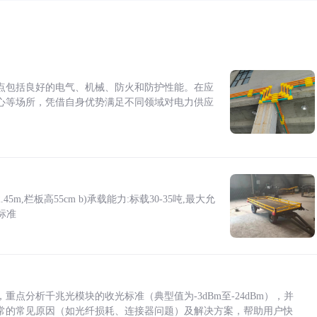
点包括良好的电气、机械、防火和防护性能。在应
心等场所，凭借自身优势满足不同领域对电力供应
5m,栏板高55cm b)承载能力:标载30-35吨,最大允
标准
点分析千兆光模块的收光标准（典型值为-3dBm至-24dBm），并
常的常见原因（如光纤损耗、连接器问题）及解决方案，帮助用户快