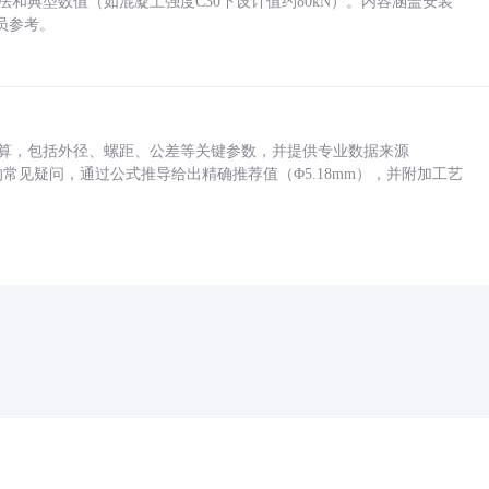
方法和典型数值（如混凝土强度C30下设计值约80kN）。内容涵盖安装
员参考。
底孔计算，包括外径、螺距、公差等关键参数，并提供专业数据来源
孔尺寸的常见疑问，通过公式推导给出精确推荐值（Φ5.18mm），并附加工艺