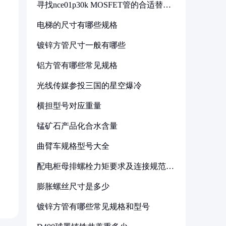
寻找nce01p30k MOSFET管的合适替代
型号
电梯的尺寸有哪些规格
镀锌方管尺寸一般有哪些
铝方管有哪些常见规格
光线传媒参投三国的星空爆冷
横担型号对应重量
锰矿石产品化合水含量
曲臂车规格型号大全
配电柜母排螺栓力矩要求及连接规范详
解
膨胀螺丝尺寸是多少
镀锌方管有哪些常见规格和型号