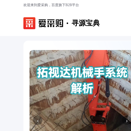
欢迎来到爱采购，百度旗下B2B平台
寻源宝典
‹
›