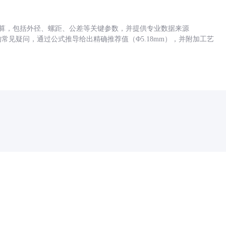
底孔计算，包括外径、螺距、公差等关键参数，并提供专业数据来源
孔尺寸的常见疑问，通过公式推导给出精确推荐值（Φ5.18mm），并附加工艺
药品医疗器械网络信息服务备案(京)网药械信息备字（2021）第00159号
京ICP证030173号
京公网安备11000002000001号