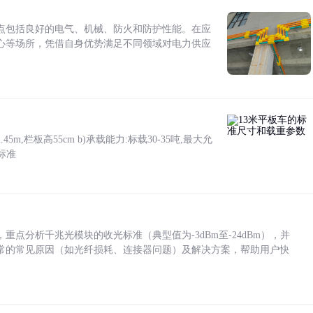
点包括良好的电气、机械、防火和防护性能。在应
心等场所，凭借自身优势满足不同领域对电力供应
5m,栏板高55cm b)承载能力:标载30-35吨,最大允
标准
点分析千兆光模块的收光标准（典型值为-3dBm至-24dBm），并
常的常见原因（如光纤损耗、连接器问题）及解决方案，帮助用户快