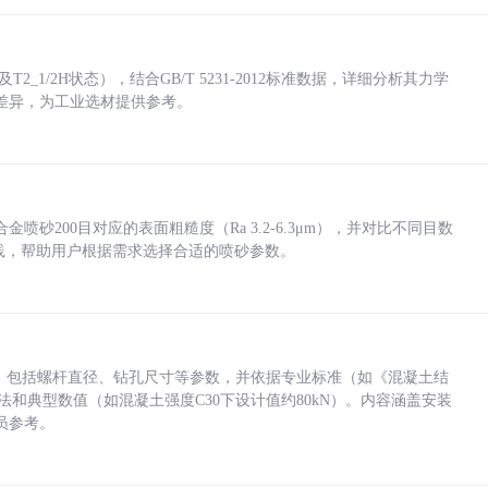
_1/2H状态），结合GB/T 5231-2012标准数据，详细分析其力学
差异，为工业选材提供参考。
砂200目对应的表面粗糙度（Ra 3.2-6.3μm），并对比不同目数
业实践，帮助用户根据需求选择合适的喷砂参数。
力，包括螺杆直径、钻孔尺寸等参数，并依据专业标准（如《混凝土结
方法和典型数值（如混凝土强度C30下设计值约80kN）。内容涵盖安装
员参考。