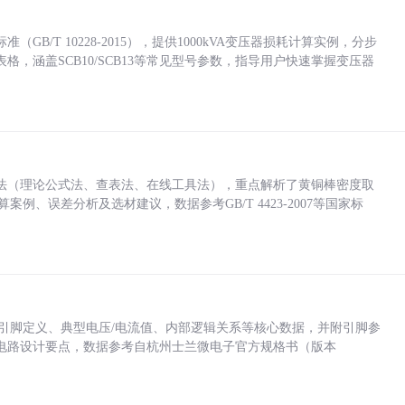
/T 10228-2015），提供1000kVA变压器损耗计算实例，分步
，涵盖SCB10/SCB13等常见型号参数，指导用户快速掌握变压器
法（理论公式法、查表法、在线工具法），重点解析了黄铜棒密度取
计算案例、误差分析及选材建议，数据参考GB/T 4423-2007等国家标
括各引脚定义、典型电压/电流值、内部逻辑关系等核心数据，并附引脚参
电路设计要点，数据参考自杭州士兰微电子官方规格书（版本