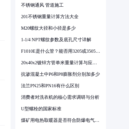
不锈钢通风 管道施工
201不锈钢重量计算方法大全
M20螺纹大径和小径是多少
1-1/4 NPT螺纹参数及底孔尺寸详解
F1010E是什么管？能否用3205或3505代
换
20x40x2镀锌方管单米重量计算与应用
分析
抗渗混凝土中P6和P8膨胀剂分别加多少
法兰PN25和PN16有什么区别
消费者对洗衣机的核心需求调研与分析
U型螺栓的国家标准
煤矿用电热取暖器是否符合防爆电气设
备标准