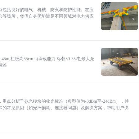
点包括良好的电气、机械、防火和防护性能。在应
心等场所，凭借自身优势满足不同领域对电力供应
5m,栏板高55cm b)承载能力:标载30-35吨,最大允
标准
点分析千兆光模块的收光标准（典型值为-3dBm至-24dBm），并
常的常见原因（如光纤损耗、连接器问题）及解决方案，帮助用户快