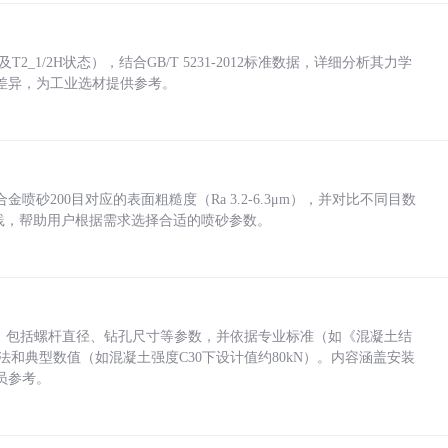
_1/2H状态），结合GB/T 5231-2012标准数据，详细分析其力学
差异，为工业选材提供参考。
砂200目对应的表面粗糙度（Ra 3.2-6.3μm），并对比不同目数
业实践，帮助用户根据需求选择合适的喷砂参数。
力，包括螺杆直径、钻孔尺寸等参数，并依据专业标准（如《混凝土结
方法和典型数值（如混凝土强度C30下设计值约80kN）。内容涵盖安装
员参考。