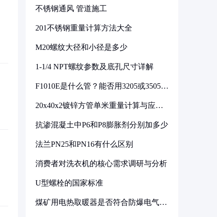
不锈钢通风 管道施工
201不锈钢重量计算方法大全
M20螺纹大径和小径是多少
1-1/4 NPT螺纹参数及底孔尺寸详解
F1010E是什么管？能否用3205或3505代
换
20x40x2镀锌方管单米重量计算与应用
分析
抗渗混凝土中P6和P8膨胀剂分别加多少
法兰PN25和PN16有什么区别
消费者对洗衣机的核心需求调研与分析
U型螺栓的国家标准
煤矿用电热取暖器是否符合防爆电气设
备标准