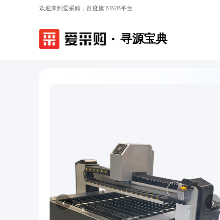
欢迎来到爱采购，百度旗下B2B平台
寻源宝典
‹
›