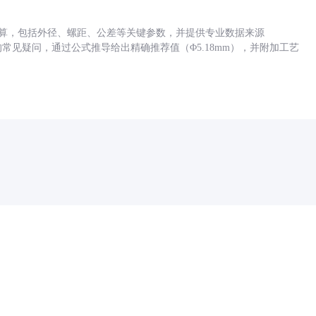
底孔计算，包括外径、螺距、公差等关键参数，并提供专业数据来源
孔尺寸的常见疑问，通过公式推导给出精确推荐值（Φ5.18mm），并附加工艺
药品医疗器械网络信息服务备案(京)网药械信息备字（2021）第00159号
京ICP证030173号
京公网安备11000002000001号