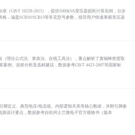
/T 10228-2015），提供1000kVA变压器损耗计算实例，分步
，涵盖SCB10/SCB13等常见型号参数，指导用户快速掌握变压器
法（理论公式法、查表法、在线工具法），重点解析了黄铜棒密度取
计算案例、误差分析及选材建议，数据参考GB/T 4423-2007等国家标
括各引脚定义、典型电压/电流值、内部逻辑关系等核心数据，并附引脚参
电路设计要点，数据参考自杭州士兰微电子官方规格书（版本