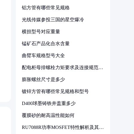
铝方管有哪些常见规格
光线传媒参投三国的星空爆冷
横担型号对应重量
锰矿石产品化合水含量
曲臂车规格型号大全
配电柜母排螺栓力矩要求及连接规范详
解
膨胀螺丝尺寸是多少
镀锌方管有哪些常见规格和型号
D400球墨铸铁井盖重多少
覆膜砂的耐高温性能如何
RU7088R功率MOSFET特性解析及其在
可调电源设计中的实践