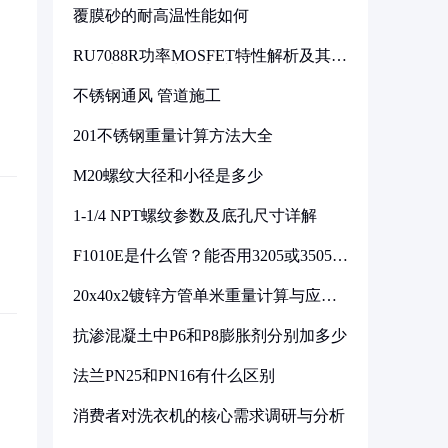
覆膜砂的耐高温性能如何
RU7088R功率MOSFET特性解析及其在
可调电源设计中的实践
不锈钢通风 管道施工
201不锈钢重量计算方法大全
M20螺纹大径和小径是多少
1-1/4 NPT螺纹参数及底孔尺寸详解
F1010E是什么管？能否用3205或3505代
换
20x40x2镀锌方管单米重量计算与应用
分析
抗渗混凝土中P6和P8膨胀剂分别加多少
法兰PN25和PN16有什么区别
消费者对洗衣机的核心需求调研与分析