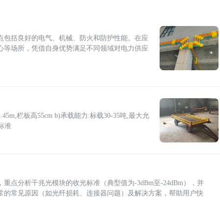
点包括良好的电气、机械、防火和防护性能。在应
心等场所，凭借自身优势满足不同领域对电力供应
5m,栏板高55cm b)承载能力:标载30-35吨,最大允
标准
点分析千兆光模块的收光标准（典型值为-3dBm至-24dBm），并
常的常见原因（如光纤损耗、连接器问题）及解决方案，帮助用户快