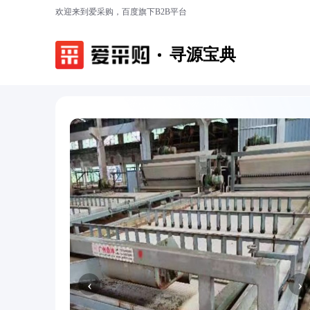
欢迎来到爱采购，百度旗下B2B平台
寻源宝典
‹
›