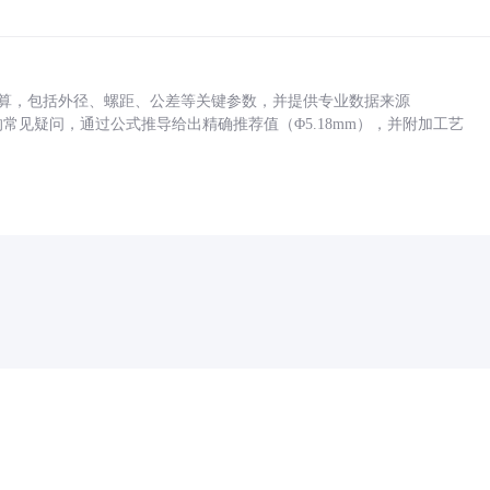
底孔计算，包括外径、螺距、公差等关键参数，并提供专业数据来源
孔尺寸的常见疑问，通过公式推导给出精确推荐值（Φ5.18mm），并附加工艺
药品医疗器械网络信息服务备案(京)网药械信息备字（2021）第00159号