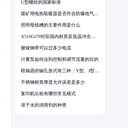
U型螺栓的国家标准
煤矿用电热取暖器是否符合防爆电气设
备标准
照明母线槽的主要作用是什么
A516Gr70对应国内材质及低温冲击要
求解析
镀镍钢带可以过多少电流
计量泵如何达到控制和调节流量的目的
联轴器的轴孔形式有三种：Y型、J型、
Z型
不锈钢材质厚度允许误差是多少
复印机出租有哪些常见模式
溶于水的润滑剂的种类