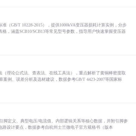
/T 10228-2015），提供1000kVA变压器损耗计算实例，分步
，涵盖SCB10/SCB13等常见型号参数，指导用户快速掌握变压器
法（理论公式法、查表法、在线工具法），重点解析了黄铜棒密度取
计算案例、误差分析及选材建议，数据参考GB/T 4423-2007等国家标
括各引脚定义、典型电压/电流值、内部逻辑关系等核心数据，并附引脚参
电路设计要点，数据参考自杭州士兰微电子官方规格书（版本