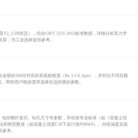
_1/2H状态），结合GB/T 5231-2012标准数据，详细分析其力学
差异，为工业选材提供参考。
砂200目对应的表面粗糙度（Ra 3.2-6.3μm），并对比不同目数
业实践，帮助用户根据需求选择合适的喷砂参数。
力，包括螺杆直径、钻孔尺寸等参数，并依据专业标准（如《混凝土结
方法和典型数值（如混凝土强度C30下设计值约80kN）。内容涵盖安装
员参考。