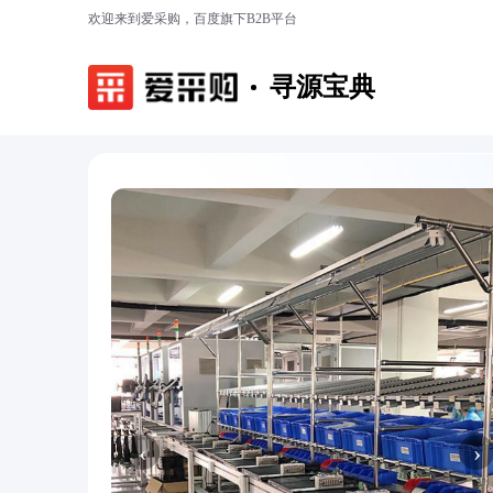
欢迎来到爱采购，百度旗下B2B平台
寻源宝典
‹
›