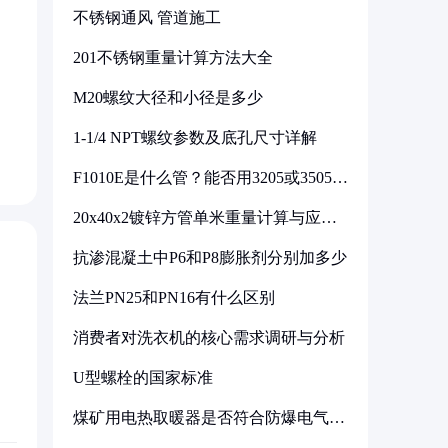
不锈钢通风 管道施工
201不锈钢重量计算方法大全
M20螺纹大径和小径是多少
1-1/4 NPT螺纹参数及底孔尺寸详解
F1010E是什么管？能否用3205或3505代
换
20x40x2镀锌方管单米重量计算与应用
分析
抗渗混凝土中P6和P8膨胀剂分别加多少
法兰PN25和PN16有什么区别
消费者对洗衣机的核心需求调研与分析
U型螺栓的国家标准
煤矿用电热取暖器是否符合防爆电气设
备标准