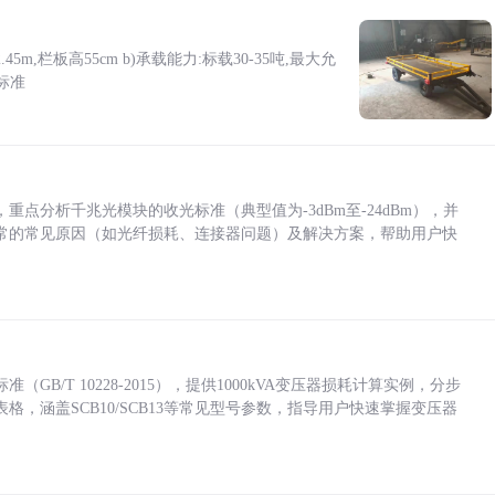
5m,栏板高55cm b)承载能力:标载30-35吨,最大允
标准
点分析千兆光模块的收光标准（典型值为-3dBm至-24dBm），并
常的常见原因（如光纤损耗、连接器问题）及解决方案，帮助用户快
/T 10228-2015），提供1000kVA变压器损耗计算实例，分步
，涵盖SCB10/SCB13等常见型号参数，指导用户快速掌握变压器