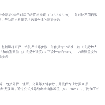
砂200目对应的表面粗糙度（Ra 3.2-6.3μm），并对比不同目数
业实践，帮助用户根据需求选择合适的喷砂参数。
力，包括螺杆直径、钻孔尺寸等参数，并依据专业标准（如《混凝土结
方法和典型数值（如混凝土强度C30下设计值约80kN）。内容涵盖安装
员参考。
底孔计算，包括外径、螺距、公差等关键参数，并提供专业数据来源
孔尺寸的常见疑问，通过公式推导给出精确推荐值（Φ5.18mm），并附加工艺