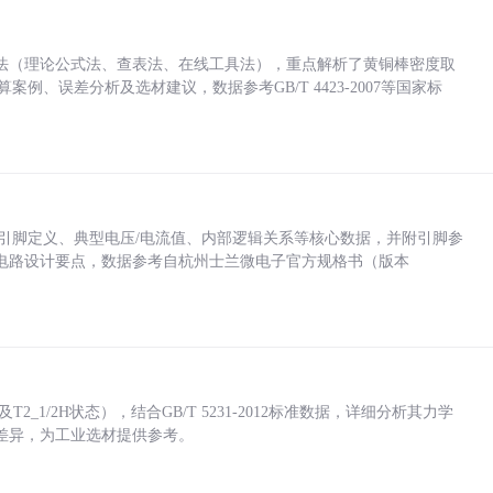
法（理论公式法、查表法、在线工具法），重点解析了黄铜棒密度取
计算案例、误差分析及选材建议，数据参考GB/T 4423-2007等国家标
括各引脚定义、典型电压/电流值、内部逻辑关系等核心数据，并附引脚参
电路设计要点，数据参考自杭州士兰微电子官方规格书（版本
_1/2H状态），结合GB/T 5231-2012标准数据，详细分析其力学
差异，为工业选材提供参考。