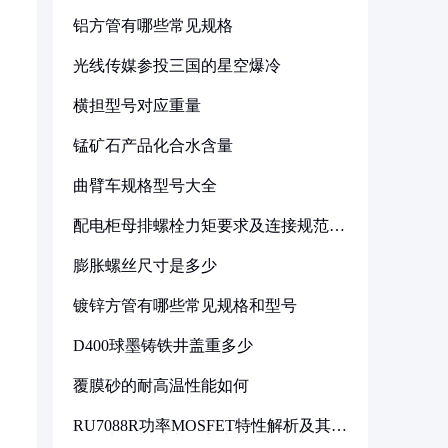
铝方管有哪些常见规格
光线传媒参投三国的星空爆冷
横担型号对应重量
锰矿石产品化合水含量
曲臂车规格型号大全
配电柜母排螺栓力矩要求及连接规范详
解
膨胀螺丝尺寸是多少
镀锌方管有哪些常见规格和型号
D400球墨铸铁井盖重多少
覆膜砂的耐高温性能如何
RU7088R功率MOSFET特性解析及其在
可调电源设计中的实践