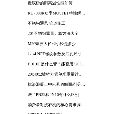
覆膜砂的耐高温性能如何
RU7088R功率MOSFET特性解析
及其在可调电源设计中的实践
不锈钢通风 管道施工
201不锈钢重量计算方法大全
M20螺纹大径和小径是多少
1-1/4 NPT螺纹参数及底孔尺寸详
解
F1010E是什么管？能否用3205或
3505代换
20x40x2镀锌方管单米重量计算
与应用分析
抗渗混凝土中P6和P8膨胀剂分别
加多少
法兰PN25和PN16有什么区别
消费者对洗衣机的核心需求调研
与分析