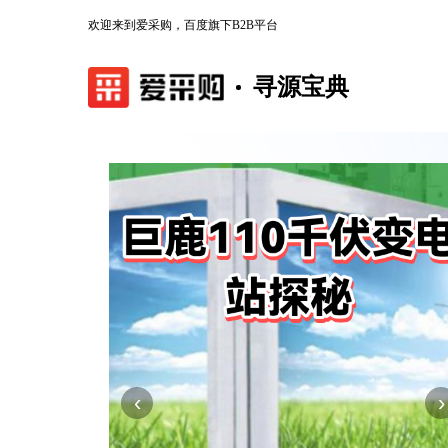
欢迎来到爱采购，百度旗下B2B平台
寻源宝典
‹
›