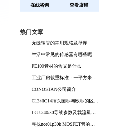
在线咨询
查看店铺
热门文章
无缝钢管的常用规格及壁厚
生活中常见的传感器有哪些呢
PE100管材的含义是什么
工业厂房载重标准：一平方米能
承受多少公斤
CONOSTAN公司简介
C13和C14插头国标与欧标的区别
及其标准解析
LGJ-240/30导线参数及载流量解
析
寻找nce01p30k MOSFET管的合
适替代型号