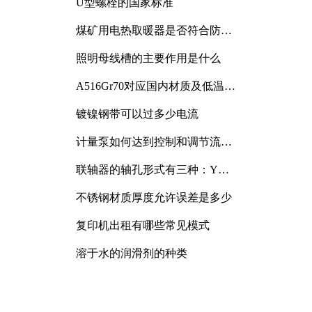
U型螺栓的国家标准
煤矿用电热取暖器是否符合防爆
电气设备标准
照明母线槽的主要作用是什么
A516Gr70对应国内材质及低温冲
击要求解析
镀镍钢带可以过多少电流
计量泵如何达到控制和调节流量
的目的
联轴器的轴孔形式有三种：Y
型、J型、Z型
不锈钢材质厚度允许误差是多少
复印机出租有哪些常见模式
溶于水的润滑剂的种类