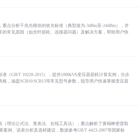
点分析千兆光模块的收光标准（典型值为-3dBm至-24dBm），并
常的常见原因（如光纤损耗、连接器问题）及解决方案，帮助用户快
/T 10228-2015），提供1000kVA变压器损耗计算实例，分步
，涵盖SCB10/SCB13等常见型号参数，指导用户快速掌握变压器
法（理论公式法、查表法、在线工具法），重点解析了黄铜棒密度取
计算案例、误差分析及选材建议，数据参考GB/T 4423-2007等国家标