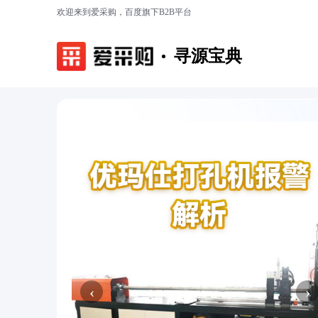
欢迎来到爱采购，百度旗下B2B平台
寻源宝典
‹
›