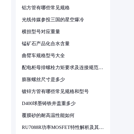
铝方管有哪些常见规格
光线传媒参投三国的星空爆冷
横担型号对应重量
锰矿石产品化合水含量
曲臂车规格型号大全
配电柜母排螺栓力矩要求及连接规范详
解
膨胀螺丝尺寸是多少
镀锌方管有哪些常见规格和型号
D400球墨铸铁井盖重多少
覆膜砂的耐高温性能如何
RU7088R功率MOSFET特性解析及其在
可调电源设计中的实践