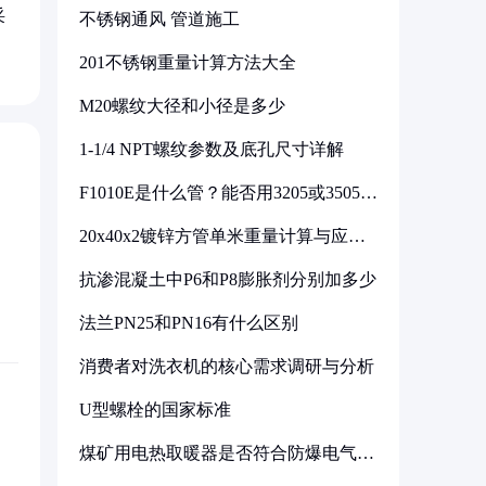
采
不锈钢通风 管道施工
201不锈钢重量计算方法大全
M20螺纹大径和小径是多少
1-1/4 NPT螺纹参数及底孔尺寸详解
F1010E是什么管？能否用3205或3505代
换
20x40x2镀锌方管单米重量计算与应用
分析
抗渗混凝土中P6和P8膨胀剂分别加多少
法兰PN25和PN16有什么区别
消费者对洗衣机的核心需求调研与分析
U型螺栓的国家标准
煤矿用电热取暖器是否符合防爆电气设
备标准