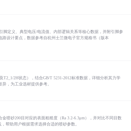
括各引脚定义、典型电压/电流值、内部逻辑关系等核心数据，并附引脚参
电路设计要点，数据参考自杭州士兰微电子官方规格书（版本
_1/2H状态），结合GB/T 5231-2012标准数据，详细分析其力学
差异，为工业选材提供参考。
砂200目对应的表面粗糙度（Ra 3.2-6.3μm），并对比不同目数
业实践，帮助用户根据需求选择合适的喷砂参数。