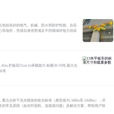
点包括良好的电气、机械、防火和防护性能。在应
心等场所，凭借自身优势满足不同领域对电力供应
5m,栏板高55cm b)承载能力:标载30-35吨,最大允
标准
点分析千兆光模块的收光标准（典型值为-3dBm至-24dBm），并
常的常见原因（如光纤损耗、连接器问题）及解决方案，帮助用户快