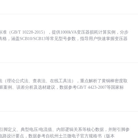
/T 10228-2015），提供1000kVA变压器损耗计算实例，分步
，涵盖SCB10/SCB13等常见型号参数，指导用户快速掌握变压器
法（理论公式法、查表法、在线工具法），重点解析了黄铜棒密度取
计算案例、误差分析及选材建议，数据参考GB/T 4423-2007等国家标
括各引脚定义、典型电压/电流值、内部逻辑关系等核心数据，并附引脚参
电路设计要点，数据参考自杭州士兰微电子官方规格书（版本