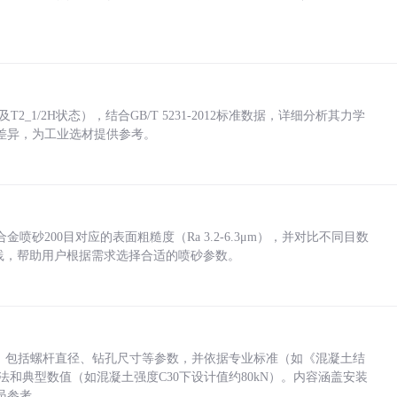
_1/2H状态），结合GB/T 5231-2012标准数据，详细分析其力学
差异，为工业选材提供参考。
砂200目对应的表面粗糙度（Ra 3.2-6.3μm），并对比不同目数
业实践，帮助用户根据需求选择合适的喷砂参数。
力，包括螺杆直径、钻孔尺寸等参数，并依据专业标准（如《混凝土结
方法和典型数值（如混凝土强度C30下设计值约80kN）。内容涵盖安装
员参考。