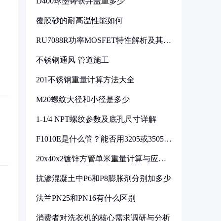
D400球墨铸铁井盖重多少
覆膜砂的耐高温性能如何
RU7088R功率MOSFET特性解析及其在
可调电源设计中的实践
不锈钢通风 管道施工
201不锈钢重量计算方法大全
M20螺纹大径和小径是多少
1-1/4 NPT螺纹参数及底孔尺寸详解
F1010E是什么管？能否用3205或3505代
换
20x40x2镀锌方管单米重量计算与应用
分析
抗渗混凝土中P6和P8膨胀剂分别加多少
法兰PN25和PN16有什么区别
消费者对洗衣机的核心需求调研与分析