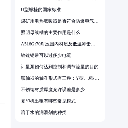
U型螺栓的国家标准
煤矿用电热取暖器是否符合防爆电气设
备标准
照明母线槽的主要作用是什么
A516Gr70对应国内材质及低温冲击要
求解析
镀镍钢带可以过多少电流
计量泵如何达到控制和调节流量的目的
联轴器的轴孔形式有三种：Y型、J型、
Z型
不锈钢材质厚度允许误差是多少
复印机出租有哪些常见模式
溶于水的润滑剂的种类