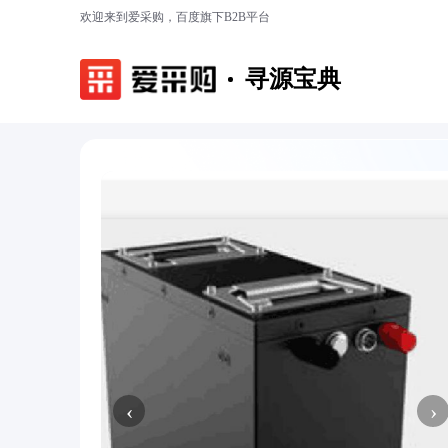
欢迎来到爱采购，百度旗下B2B平台
寻源宝典
‹
›