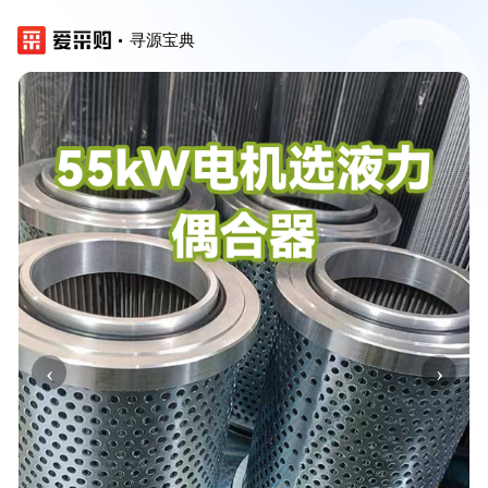
寻源宝典
‹
›