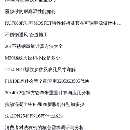
覆膜砂的耐高温性能如何
RU7088R功率MOSFET特性解析及其在可调电源设计中的
实践
不锈钢通风 管道施工
201不锈钢重量计算方法大全
M20螺纹大径和小径是多少
1-1/4 NPT螺纹参数及底孔尺寸详解
F1010E是什么管？能否用3205或3505代换
20x40x2镀锌方管单米重量计算与应用分析
抗渗混凝土中P6和P8膨胀剂分别加多少
法兰PN25和PN16有什么区别
消费者对洗衣机的核心需求调研与分析