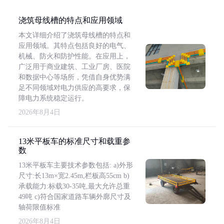
浇筑母线槽的特点和应用领域
本文详细介绍了浇筑母线槽的特点和
应用领域。其特点包括良好的电气、
机械、防火和防护性能。在应用上，
广泛用于商业建筑、工业厂房、医院
和数据中心等场所，凭借自身优势满
足不同领域对电力供应的高要求，保
障电力系统稳定运行。
2026年8月4日
13米平板车的标准尺寸和载重参
数
13米平板车主要技术参数包括: a)外形
尺寸:长13m×宽2.45m,栏板高55cm b)
承载能力:标载30-35吨,最大允许总重
49吨 c)符合国家道路车辆外廓尺寸及
轴荷限值标准
2026年8月4日