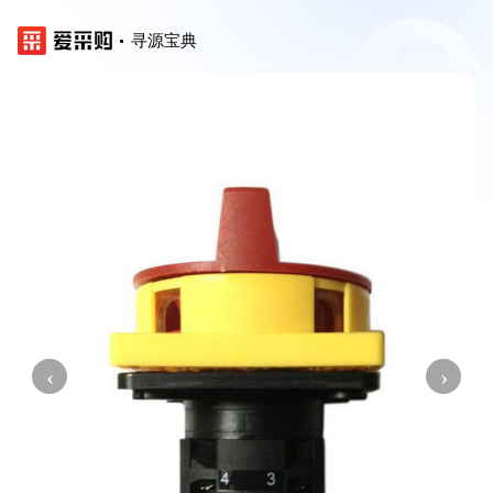
寻源宝典
‹
›