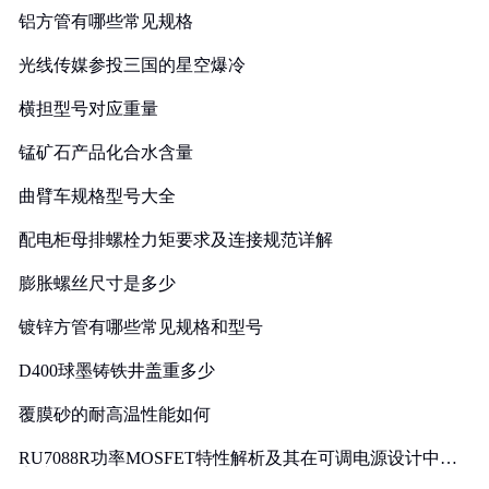
铝方管有哪些常见规格
光线传媒参投三国的星空爆冷
横担型号对应重量
锰矿石产品化合水含量
曲臂车规格型号大全
配电柜母排螺栓力矩要求及连接规范详解
膨胀螺丝尺寸是多少
镀锌方管有哪些常见规格和型号
D400球墨铸铁井盖重多少
覆膜砂的耐高温性能如何
RU7088R功率MOSFET特性解析及其在可调电源设计中的
实践