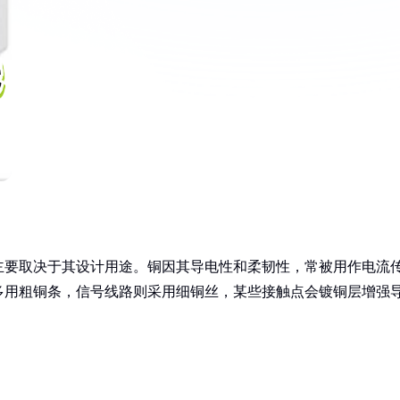
主要取决于其设计用途。铜因其导电性和柔韧性，常被用作电流
多用粗铜条，信号线路则采用细铜丝，某些接触点会镀铜层增强