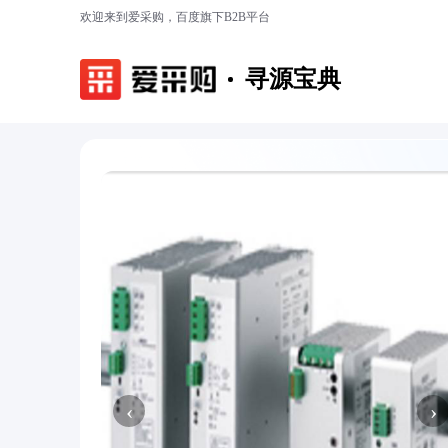
欢迎来到爱采购，百度旗下B2B平台
寻源宝典
‹
›