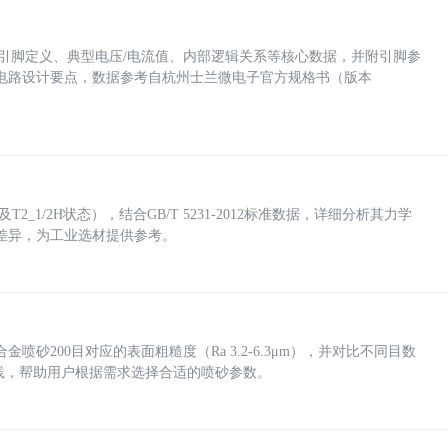
括各引脚定义、典型电压/电流值、内部逻辑关系等核心数据，并附引脚参
电路设计要点，数据参考自杭州士兰微电子官方规格书（版本
_1/2H状态），结合GB/T 5231-2012标准数据，详细分析其力学
差异，为工业选材提供参考。
砂200目对应的表面粗糙度（Ra 3.2-6.3μm），并对比不同目数
业实践，帮助用户根据需求选择合适的喷砂参数。