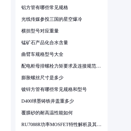
铝方管有哪些常见规格
光线传媒参投三国的星空爆冷
横担型号对应重量
锰矿石产品化合水含量
曲臂车规格型号大全
配电柜母排螺栓力矩要求及连接规范详
解
膨胀螺丝尺寸是多少
镀锌方管有哪些常见规格和型号
D400球墨铸铁井盖重多少
覆膜砂的耐高温性能如何
RU7088R功率MOSFET特性解析及其在
可调电源设计中的实践