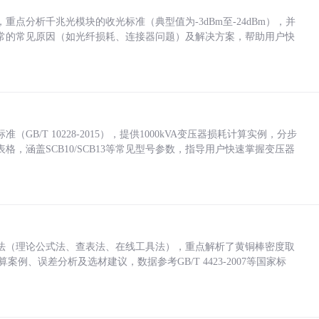
点分析千兆光模块的收光标准（典型值为-3dBm至-24dBm），并
常的常见原因（如光纤损耗、连接器问题）及解决方案，帮助用户快
/T 10228-2015），提供1000kVA变压器损耗计算实例，分步
，涵盖SCB10/SCB13等常见型号参数，指导用户快速掌握变压器
法（理论公式法、查表法、在线工具法），重点解析了黄铜棒密度取
计算案例、误差分析及选材建议，数据参考GB/T 4423-2007等国家标