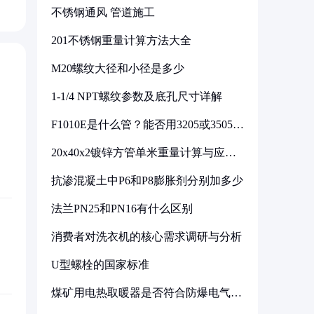
不锈钢通风 管道施工
201不锈钢重量计算方法大全
M20螺纹大径和小径是多少
1-1/4 NPT螺纹参数及底孔尺寸详解
F1010E是什么管？能否用3205或3505代
换
20x40x2镀锌方管单米重量计算与应用
分析
抗渗混凝土中P6和P8膨胀剂分别加多少
法兰PN25和PN16有什么区别
消费者对洗衣机的核心需求调研与分析
U型螺栓的国家标准
煤矿用电热取暖器是否符合防爆电气设
备标准