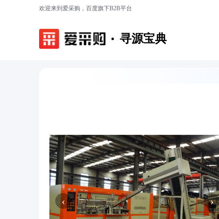
欢迎来到爱采购，百度旗下B2B平台
寻源宝典
‹
›