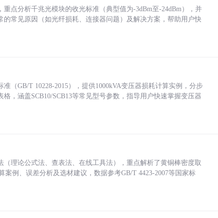
点分析千兆光模块的收光标准（典型值为-3dBm至-24dBm），并
常的常见原因（如光纤损耗、连接器问题）及解决方案，帮助用户快
/T 10228-2015），提供1000kVA变压器损耗计算实例，分步
，涵盖SCB10/SCB13等常见型号参数，指导用户快速掌握变压器
法（理论公式法、查表法、在线工具法），重点解析了黄铜棒密度取
计算案例、误差分析及选材建议，数据参考GB/T 4423-2007等国家标