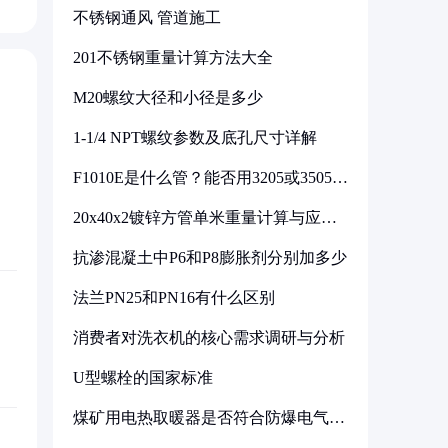
不锈钢通风 管道施工
201不锈钢重量计算方法大全
M20螺纹大径和小径是多少
1-1/4 NPT螺纹参数及底孔尺寸详解
F1010E是什么管？能否用3205或3505代
换
20x40x2镀锌方管单米重量计算与应用
分析
抗渗混凝土中P6和P8膨胀剂分别加多少
法兰PN25和PN16有什么区别
消费者对洗衣机的核心需求调研与分析
U型螺栓的国家标准
煤矿用电热取暖器是否符合防爆电气设
备标准