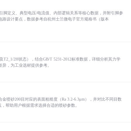
括各引脚定义、典型电压/电流值、内部逻辑关系等核心数据，并附引脚参
电路设计要点，数据参考自杭州士兰微电子官方规格书（版本
_1/2H状态），结合GB/T 5231-2012标准数据，详细分析其力学
差异，为工业选材提供参考。
砂200目对应的表面粗糙度（Ra 3.2-6.3μm），并对比不同目数
业实践，帮助用户根据需求选择合适的喷砂参数。