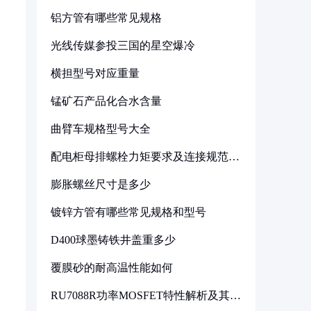
铝方管有哪些常见规格
光线传媒参投三国的星空爆冷
横担型号对应重量
锰矿石产品化合水含量
曲臂车规格型号大全
配电柜母排螺栓力矩要求及连接规范详
解
膨胀螺丝尺寸是多少
镀锌方管有哪些常见规格和型号
D400球墨铸铁井盖重多少
覆膜砂的耐高温性能如何
RU7088R功率MOSFET特性解析及其在
可调电源设计中的实践