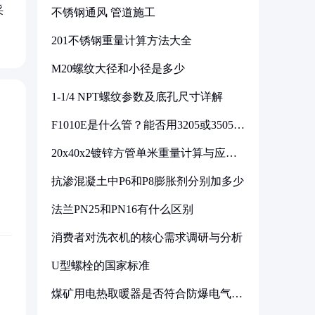
采
不锈钢通风 管道施工
201不锈钢重量计算方法大全
M20螺纹大径和小径是多少
1-1/4 NPT螺纹参数及底孔尺寸详解
F1010E是什么管？能否用3205或3505代
换
20x40x2镀锌方管单米重量计算与应用
分析
抗渗混凝土中P6和P8膨胀剂分别加多少
法兰PN25和PN16有什么区别
消费者对洗衣机的核心需求调研与分析
U型螺栓的国家标准
煤矿用电热取暖器是否符合防爆电气设
备标准