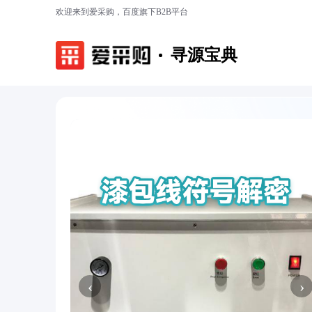
欢迎来到爱采购，百度旗下B2B平台
寻源宝典
‹
›