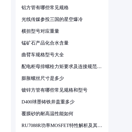
铝方管有哪些常见规格
光线传媒参投三国的星空爆冷
横担型号对应重量
锰矿石产品化合水含量
曲臂车规格型号大全
配电柜母排螺栓力矩要求及连接规范详
解
膨胀螺丝尺寸是多少
镀锌方管有哪些常见规格和型号
D400球墨铸铁井盖重多少
覆膜砂的耐高温性能如何
RU7088R功率MOSFET特性解析及其在
可调电源设计中的实践