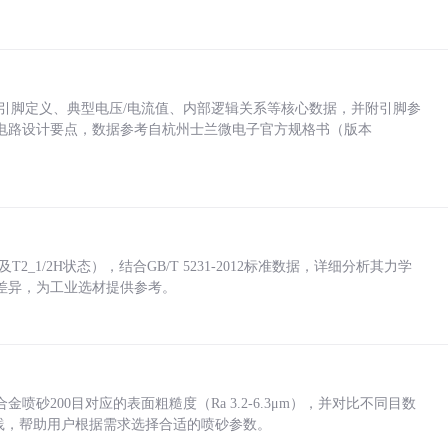
括各引脚定义、典型电压/电流值、内部逻辑关系等核心数据，并附引脚参
电路设计要点，数据参考自杭州士兰微电子官方规格书（版本
_1/2H状态），结合GB/T 5231-2012标准数据，详细分析其力学
差异，为工业选材提供参考。
砂200目对应的表面粗糙度（Ra 3.2-6.3μm），并对比不同目数
业实践，帮助用户根据需求选择合适的喷砂参数。