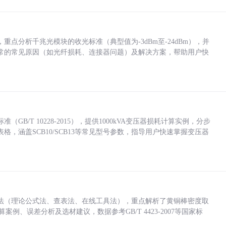
点分析千兆光模块的收光标准（典型值为-3dBm至-24dBm），并
常的常见原因（如光纤损耗、连接器问题）及解决方案，帮助用户快
/T 10228-2015），提供1000kVA变压器损耗计算实例，分步
，涵盖SCB10/SCB13等常见型号参数，指导用户快速掌握变压器
法（理论公式法、查表法、在线工具法），重点解析了黄铜棒密度取
计算案例、误差分析及选材建议，数据参考GB/T 4423-2007等国家标