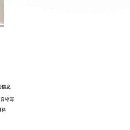
键信息：
拼音缩写
材料