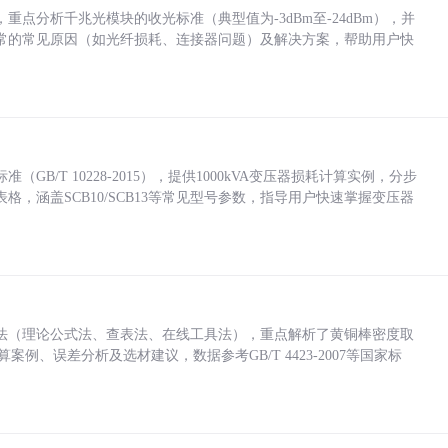
点分析千兆光模块的收光标准（典型值为-3dBm至-24dBm），并
常的常见原因（如光纤损耗、连接器问题）及解决方案，帮助用户快
/T 10228-2015），提供1000kVA变压器损耗计算实例，分步
，涵盖SCB10/SCB13等常见型号参数，指导用户快速掌握变压器
法（理论公式法、查表法、在线工具法），重点解析了黄铜棒密度取
计算案例、误差分析及选材建议，数据参考GB/T 4423-2007等国家标