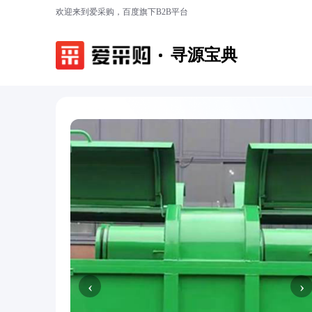
欢迎来到爱采购，百度旗下B2B平台
寻源宝典
‹
›