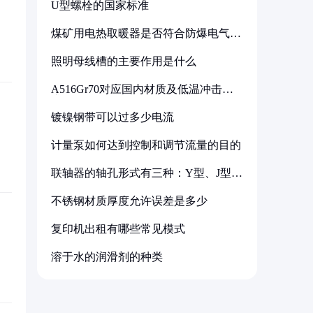
U型螺栓的国家标准
煤矿用电热取暖器是否符合防爆电气设
备标准
照明母线槽的主要作用是什么
A516Gr70对应国内材质及低温冲击要
求解析
镀镍钢带可以过多少电流
计量泵如何达到控制和调节流量的目的
联轴器的轴孔形式有三种：Y型、J型、
Z型
不锈钢材质厚度允许误差是多少
复印机出租有哪些常见模式
溶于水的润滑剂的种类