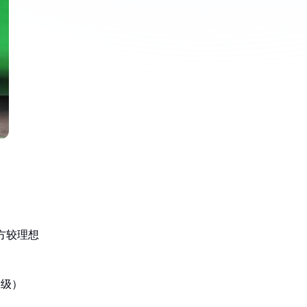
：
立方较理想
吨级）