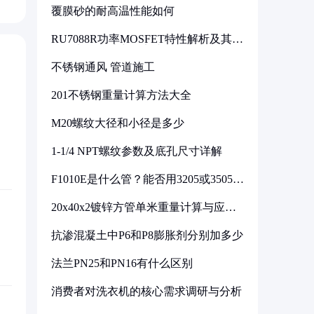
覆膜砂的耐高温性能如何
RU7088R功率MOSFET特性解析及其在
可调电源设计中的实践
不锈钢通风 管道施工
201不锈钢重量计算方法大全
M20螺纹大径和小径是多少
1-1/4 NPT螺纹参数及底孔尺寸详解
F1010E是什么管？能否用3205或3505代
换
20x40x2镀锌方管单米重量计算与应用
分析
抗渗混凝土中P6和P8膨胀剂分别加多少
法兰PN25和PN16有什么区别
消费者对洗衣机的核心需求调研与分析