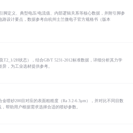
括各引脚定义、典型电压/电流值、内部逻辑关系等核心数据，并附引脚参
电路设计要点，数据参考自杭州士兰微电子官方规格书（版本
_1/2H状态），结合GB/T 5231-2012标准数据，详细分析其力学
差异，为工业选材提供参考。
砂200目对应的表面粗糙度（Ra 3.2-6.3μm），并对比不同目数
业实践，帮助用户根据需求选择合适的喷砂参数。