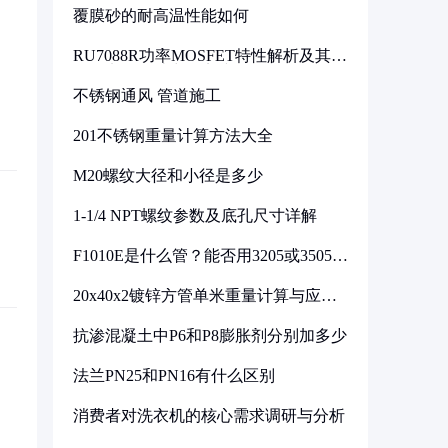
覆膜砂的耐高温性能如何
RU7088R功率MOSFET特性解析及其在
可调电源设计中的实践
不锈钢通风 管道施工
201不锈钢重量计算方法大全
M20螺纹大径和小径是多少
1-1/4 NPT螺纹参数及底孔尺寸详解
F1010E是什么管？能否用3205或3505代
换
20x40x2镀锌方管单米重量计算与应用
分析
抗渗混凝土中P6和P8膨胀剂分别加多少
法兰PN25和PN16有什么区别
消费者对洗衣机的核心需求调研与分析