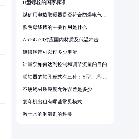
U型螺栓的国家标准
煤矿用电热取暖器是否符合防爆电气设
备标准
照明母线槽的主要作用是什么
A516Gr70对应国内材质及低温冲击要
求解析
镀镍钢带可以过多少电流
计量泵如何达到控制和调节流量的目的
联轴器的轴孔形式有三种：Y型、J型、
Z型
不锈钢材质厚度允许误差是多少
复印机出租有哪些常见模式
溶于水的润滑剂的种类