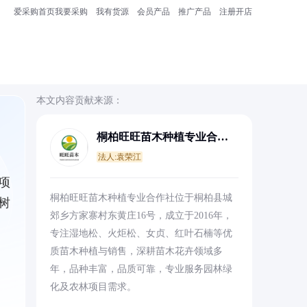
爱采购首页
我要采购
我有货源
会员产品
推广产品
注册开店
本文内容贡献来源：
桐柏旺旺苗木种植专业合作
社
法人:袁荣江
项
桐柏旺旺苗木种植专业合作社位于桐柏县城
树
郊乡方家寨村东黄庄16号，成立于2016年，
专注湿地松、火炬松、女贞、红叶石楠等优
质苗木种植与销售，深耕苗木花卉领域多
年，品种丰富，品质可靠，专业服务园林绿
化及农林项目需求。