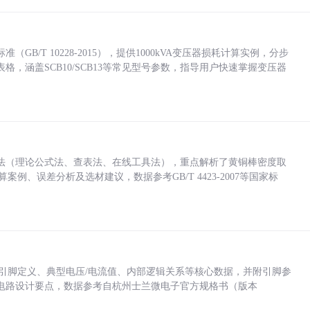
/T 10228-2015），提供1000kVA变压器损耗计算实例，分步
，涵盖SCB10/SCB13等常见型号参数，指导用户快速掌握变压器
法（理论公式法、查表法、在线工具法），重点解析了黄铜棒密度取
计算案例、误差分析及选材建议，数据参考GB/T 4423-2007等国家标
括各引脚定义、典型电压/电流值、内部逻辑关系等核心数据，并附引脚参
电路设计要点，数据参考自杭州士兰微电子官方规格书（版本