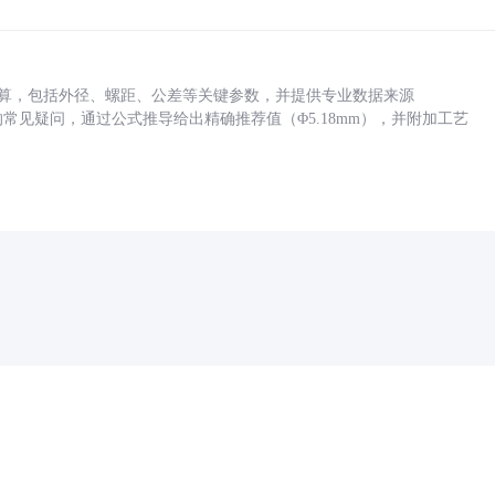
底孔计算，包括外径、螺距、公差等关键参数，并提供专业数据来源
孔尺寸的常见疑问，通过公式推导给出精确推荐值（Φ5.18mm），并附加工艺
药品医疗器械网络信息服务备案(京)网药械信息备字（2021）第00159号
京ICP证030173号
京公网安备11000002000001号