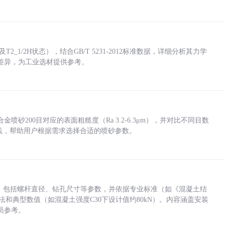
_1/2H状态），结合GB/T 5231-2012标准数据，详细分析其力学
差异，为工业选材提供参考。
砂200目对应的表面粗糙度（Ra 3.2-6.3μm），并对比不同目数
业实践，帮助用户根据需求选择合适的喷砂参数。
力，包括螺杆直径、钻孔尺寸等参数，并依据专业标准（如《混凝土结
方法和典型数值（如混凝土强度C30下设计值约80kN）。内容涵盖安装
员参考。