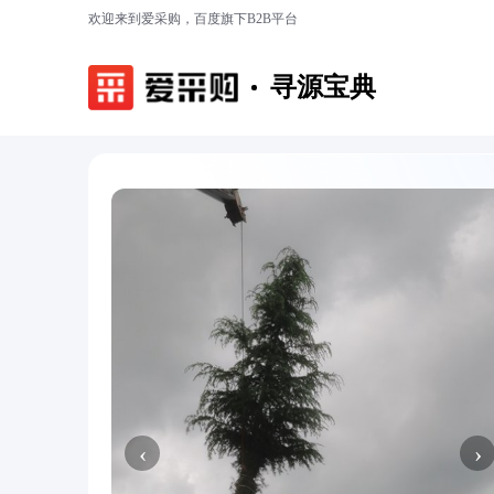
欢迎来到爱采购，百度旗下B2B平台
寻源宝典
‹
›