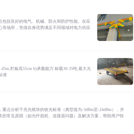
点包括良好的电气、机械、防火和防护性能。在应
心等场所，凭借自身优势满足不同领域对电力供应
5m,栏板高55cm b)承载能力:标载30-35吨,最大允
标准
点分析千兆光模块的收光标准（典型值为-3dBm至-24dBm），并
常的常见原因（如光纤损耗、连接器问题）及解决方案，帮助用户快