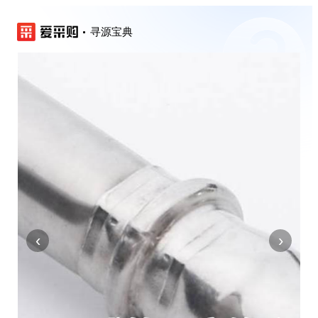
寻源宝典
‹
›