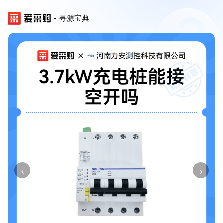
寻源宝典
‹
›