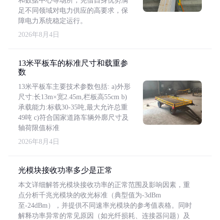
和数据中心等场所，凭借自身优势满
足不同领域对电力供应的高要求，保
障电力系统稳定运行。
2026年8月4日
13米平板车的标准尺寸和载重参
数
13米平板车主要技术参数包括: a)外形
尺寸:长13m×宽2.45m,栏板高55cm b)
承载能力:标载30-35吨,最大允许总重
49吨 c)符合国家道路车辆外廓尺寸及
轴荷限值标准
2026年8月4日
光模块接收功率多少是正常
本文详细解答光模块接收功率的正常范围及影响因素，重
点分析千兆光模块的收光标准（典型值为-3dBm
至-24dBm），并提供不同速率光模块的参考值表格。同时
解释功率异常的常见原因（如光纤损耗、连接器问题）及