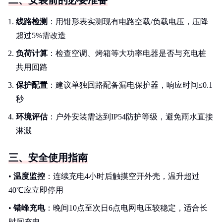
二、安装前的必要准备
线路检测
：用钳形表实测现有电路空载/负载电压，压降
超过5%需改造
负荷计算
：检查空调、烤箱等大功率电器是否与充电桩
共用回路
保护配置
：建议单独回路配备漏电保护器，响应时间≤0.1
秒
环境评估
：户外安装需达到IP54防护等级，避免雨水直接
淋溅
三、安全使用指南
•
温度监控
：连续充电4小时后触摸空开外壳，温升超过
40℃应立即停用
•
错峰充电
：晚间10点至次日6点电网电压较稳定，适合长
时间充电