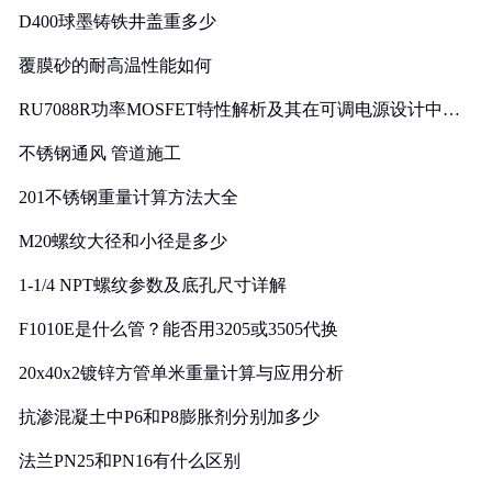
D400球墨铸铁井盖重多少
覆膜砂的耐高温性能如何
RU7088R功率MOSFET特性解析及其在可调电源设计中的
实践
不锈钢通风 管道施工
201不锈钢重量计算方法大全
M20螺纹大径和小径是多少
1-1/4 NPT螺纹参数及底孔尺寸详解
F1010E是什么管？能否用3205或3505代换
20x40x2镀锌方管单米重量计算与应用分析
抗渗混凝土中P6和P8膨胀剂分别加多少
法兰PN25和PN16有什么区别