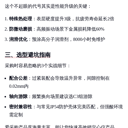
这个不起眼的代号其实是性能升级的关键：
特殊热处理
：表层硬度提升3级，抗疲劳寿命延长2倍
防微动磨损
：高频振动场景下金属损耗降低60%
润滑优化
：预涂高分子润滑剂，8000小时免维护
三、选型避坑指南
采购时容易忽略的3个实战细节：
配合公差
：过紧装配会导致温升异常，间隙控制在
0.02mm内
轴向游隙
：频繁换向场景建议选C3组游隙
密封兼容性
：与常见IP54防护壳体完美匹配，但强酸环境
需定制
爱采购产品库海量丰富，能让您快速高效锁定心仪产品，