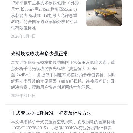
13米平板车主要技术参数包括: a)外形
尺寸:长13m×宽2.45m,栏板高55cm b)
承载能力:标载30-35吨,最大允许总重
49吨 c)符合国家道路车辆外廓尺寸及
轴荷限值标准
2026年8月4日
光模块接收功率多少是正常
本文详细解答光模块接收功率的正常范围及影响因素，重
点分析千兆光模块的收光标准（典型值为-3dBm
至-24dBm），并提供不同速率光模块的参考值表格。同时
解释功率异常的常见原因（如光纤损耗、连接器问题）及
解决方案，帮助用户快速判断网络性能问题。
2026年8月4日
干式变压器损耗标准一览表及计算方法
本文详细解析干式变压器空载损耗、负载损耗的国家标准
（GB/T 10228-2015），提供1000kVA变压器损耗计算实