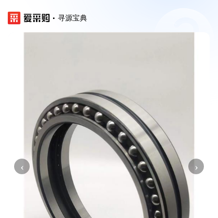
寻源宝典
‹
›